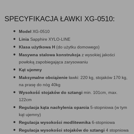
SPECYFIKACJA ŁAWKI XG-0510:
Model
XG-0510
Linia
Sapphire XYLO-LINE
Klasa użytkowa H
(do użytku domowego)
Masywna stalowa konstrukcja
z wysokiej jakości
powłoką zapobiegająca zarysowaniu
Kąt ujemny
Maksymalne obciążenie
ławki: 220 kg, stojaków 170 kg,
na prasę do nóg 40kg
Wysokość stojaków do sztangi
min. 101cm, max.
122cm
Regulacja kąta nachylenia oparcia
5-stopniowa (w tym
kąt ujemny)
Regulacja wysokości modlitewnika
6-stopniowa
Regulacja wysokości stojaków do sztangi
4 stopniowa