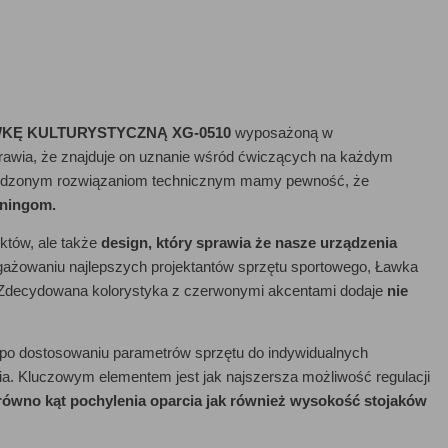
KĘ KULTURYSTYCZNĄ XG-0510
wyposażoną w
wia, że znajduje on uznanie wśród ćwiczących na każdym
rawdzonym rozwiązaniom technicznym mamy pewność, że
eningom.
któw, ale także
design, który sprawia że nasze urządzenia
ażowaniu najlepszych projektantów sprzętu sportowego, Ławka
e.Zdecydowana kolorystyka z czerwonymi akcentami dodaje
nie
y po dostosowaniu parametrów sprzętu do indywidualnych
a. Kluczowym elementem jest jak najszersza możliwość regulacji
równo kąt pochylenia oparcia jak również wysokość stojaków