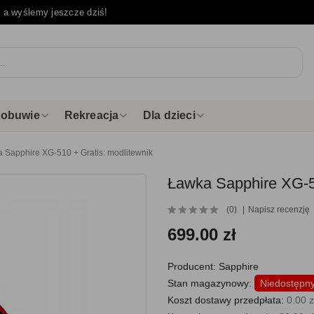
e
a wyślemy jeszcze dziś!
i obuwie
Rekreacja
Dla dzieci
 Sapphire XG-510 + Gratis: modlitewnik
Ławka Sapphire XG-51
(0)
Napisz recenzję
699.00 zł
Producent:
Sapphire
Stan magazynowy:
Niedostępn
Koszt dostawy przedpłata:
0.00 z