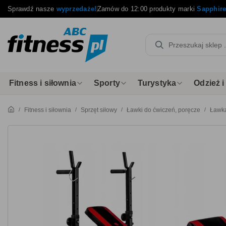
Sprawdź nasze
wyprzedaże!
Zamów do 12:00 produkty marki
Sapphir
Fitness i siłownia
Sporty
Turystyka
Odzież 
Fitness i siłownia
Sprzęt siłowy
Ławki do ćwiczeń, poręcze
Ławka