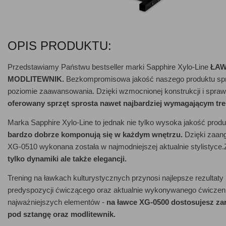
OPIS PRODUKTU:
Przedstawiamy Państwu bestseller marki Sapphire Xylo-Line
ŁAW
MODLITEWNIK.
Bezkompromisowa jakość naszego produktu spra
poziomie zaawansowania. Dzięki wzmocnionej konstrukcji i sp
oferowany sprzęt sprosta nawet najbardziej wymagającym tr
Marka Sapphire Xylo-Line to jednak nie tylko wysoka jakość produ
bardzo dobrze komponują się w każdym wnętrzu.
Dzięki zaang
XG-0510 wykonana została w najmodniejszej aktualnie stylistyc
tylko dynamiki ale także elegancji.
Trening na ławkach kulturystycznych przynosi najlepsze rezultat
predyspozycji ćwiczącego oraz aktualnie wykonywanego ćwiczeni
najważniejszych elementów -
na ławce XG-0500 dostosujesz za
pod sztangę oraz modlitewnik.