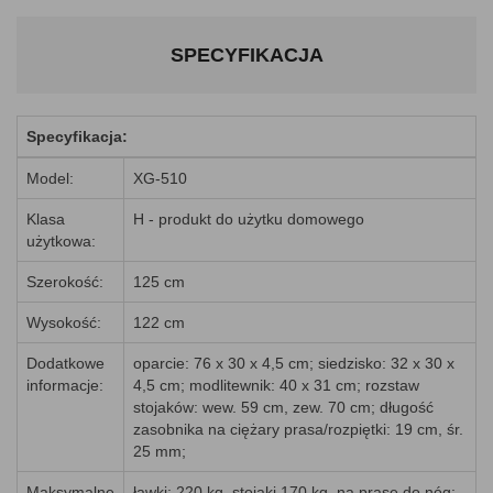
SPECYFIKACJA
Specyfikacja:
Model:
XG-510
Klasa
H - produkt do użytku domowego
użytkowa:
Szerokość:
125 cm
Wysokość:
122 cm
Dodatkowe
oparcie: 76 x 30 x 4,5 cm; siedzisko: 32 x 30 x
informacje:
4,5 cm; modlitewnik: 40 x 31 cm; rozstaw
stojaków: wew. 59 cm, zew. 70 cm; długość
zasobnika na ciężary prasa/rozpiętki: 19 cm, śr.
25 mm;
Maksymalne
ławki: 220 kg, stojaki 170 kg, na prasę do nóg: