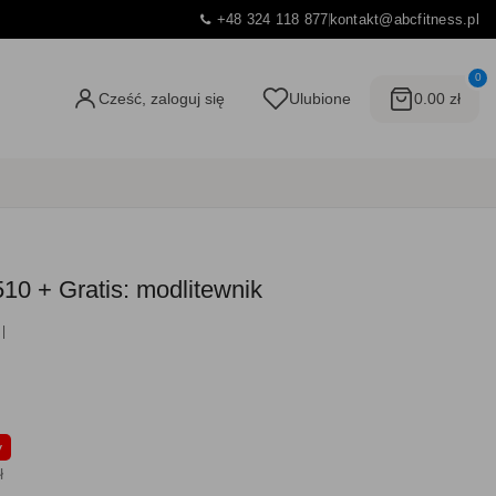
+48 324 118 877
kontakt@abcfitness.pl
0
Cześć, zaloguj się
Ulubione
0.00 zł
0 + Gratis: modlitewnik
y
ł