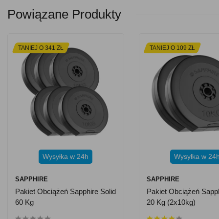
Powiązane Produkty
TANIEJ O 341 ZŁ
TANIEJ O 109 ZŁ
Wysyłka w 24h
Wysyłka w 24
SAPPHIRE
SAPPHIRE
Pakiet Obciążeń Sapphire Solid
Pakiet Obciążeń Sapph
60 Kg
20 Kg (2x10kg)