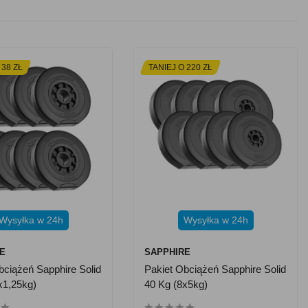
 38 ZŁ
TANIEJ O 220 ZŁ
Wysyłka w 24h
Wysyłka w 24h
E
SAPPHIRE
bciążeń Sapphire Solid
Pakiet Obciążeń Sapphire Solid
x1,25kg)
40 Kg (8x5kg)