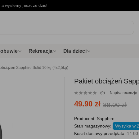
e
a wyślemy jeszcze dziś!
i obuwie
Rekreacja
Dla dzieci
 obciążeń Sapphire Solid 10 kg (4x2,5kg)
Pakiet obciążeń Sapph
(0)
Napisz recenzję
49.90 zł
88.00 zł
Producent:
Sapphire
Stan magazynowy:
Wysyłka w 
Koszt dostawy przedpłata:
14.00 