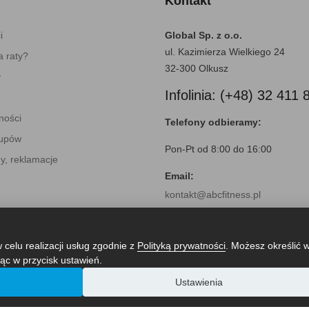
Kontakt
i
Global Sp. z o.o.
ul. Kazimierza Wielkiego 24
 raty?
32-300 Olkusz
y
Infolinia: (+48) 32 411 
ności
Telefony odbieramy:
kupów
Pon-Pt od 8:00 do 16:00
y, reklamacje
Email:
kontakt@abcfitness.pl
 celu realizacji usług zgodnie z
Polityką prywatności
. Możesz określić 
ąc w przycisk ustawień.
Ustawienia