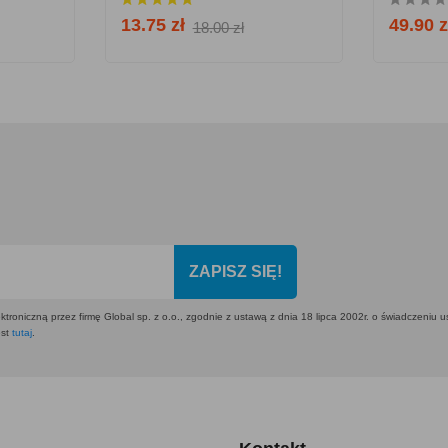
13.75 zł
49.90 z
18.00 zł
ZAPISZ SIĘ!
ktroniczną przez firmę Global sp. z o.o., zgodnie z ustawą z dnia 18 lipca 2002r. o świadczeniu 
est
tutaj
.