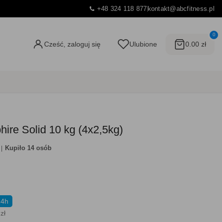
+48 324 118 877
kontakt@abcfitness.pl
0
Cześć, zaloguj się
Ulubione
0.00 zł
ire Solid 10 kg (4x2,5kg)
Kupiło 14 osób
24h
zł