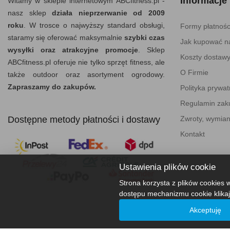
Informacje
Witamy w sklepie internetowym ABCfitness.pl -
nasz sklep
działa nieprzerwanie od 2009
roku
. W trosce o najwyższy standard obsługi,
Formy płatnośc
staramy się oferować maksymalnie
szybki czas
Jak kupować na
wysyłki oraz atrakcyjne promocje
. Sklep
Koszty dostaw
ABCfitness.pl oferuje nie tylko sprzęt fitness, ale
O Firmie
także outdoor oraz asortyment ogrodowy.
Zapraszamy do zakupów.
Polityka prywat
Regulamin za
Dostępne metody płatności i dostawy
Zwroty, wymian
Kontakt
Ustawienia plików cookie
Strona korzysta z plików cookies w
dostępu mechanizmu cookie klikaj
Akceptuję