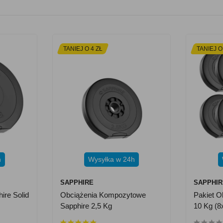
TANIEJ O 4 ZŁ
TANIEJ O
h
Wysyłka w 24h
SAPPHIRE
SAPPHIR
ire Solid
Obciążenia Kompozytowe
Pakiet O
Sapphire 2,5 Kg
10 Kg (8