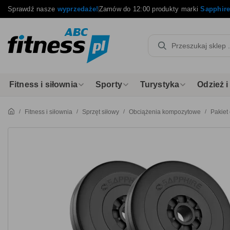
Sprawdź nasze
wyprzedaże!
Zamów do 12:00 produkty marki
Sapphir
Fitness i siłownia
Sporty
Turystyka
Odzież 
Fitness i siłownia
Sprzęt siłowy
Obciążenia kompozytowe
Pakiet