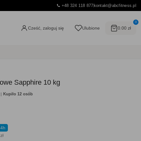
+48 324 118 877
kontakt@abcfitness.pl
0
Cześć, zaloguj się
Ulubione
0.00 zł
owe Sapphire 10 kg
Kupiło 12 osób
24h
zł