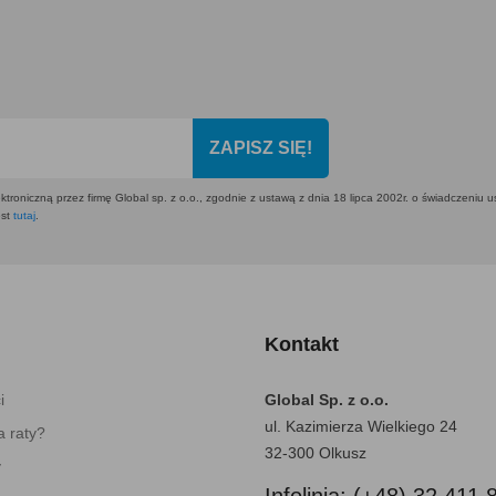
ZAPISZ SIĘ!
ktroniczną przez firmę Global sp. z o.o., zgodnie z ustawą z dnia 18 lipca 2002r. o świadczeniu 
est
tutaj
.
Kontakt
i
Global Sp. z o.o.
ul. Kazimierza Wielkiego 24
 raty?
32-300 Olkusz
y
Infolinia: (+48) 32 411 