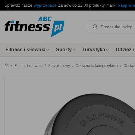
Sprawdź nasze
wyprzedaże!
Zamów do 12:00 produkty marki
Sapphir
Fitness i siłownia
Sporty
Turystyka
Odzież 
Fitness i siłownia
Sprzęt siłowy
Obciążenia kompozytowe
Obciąż