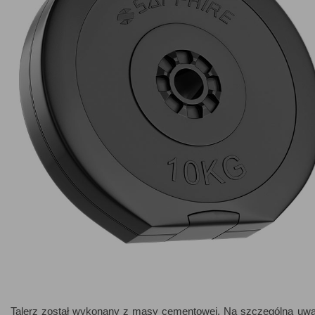
Talerz został wykonany z masy cementowej. Na szczególną uwagę