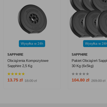
Wysyłka w 24h
Wysyłka w 24
SAPPHIRE
SAPPHIRE
Obciążenia Kompozytowe
Pakiet Obciążeń Sapph
Sapphire 2,5 Kg
30 Kg (6x5kg)
13.75 zł
104.80 zł
18.00 zł
269.00 zł