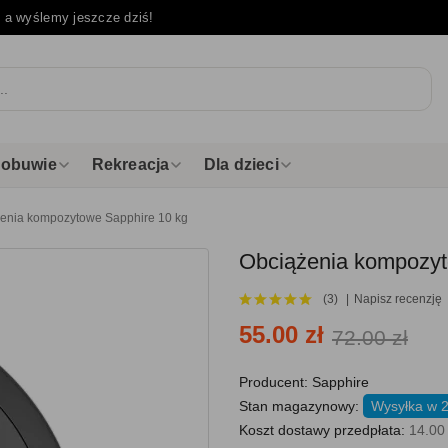
e
a wyślemy jeszcze dziś!
i obuwie
Rekreacja
Dla dzieci
enia kompozytowe Sapphire 10 kg
Obciążenia kompozyt
(3)
Napisz recenzję
55.00 zł
72.00 zł
Producent:
Sapphire
Stan magazynowy:
Wysyłka w 
Koszt dostawy przedpłata:
14.00 