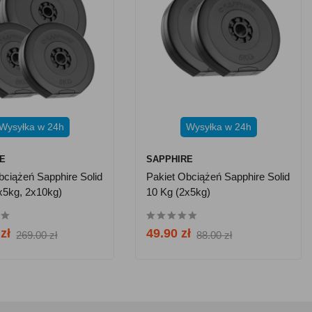
Wysyłka w 24h
Wysyłka w 24h
E
SAPPHIRE
bciążeń Sapphire Solid
Pakiet Obciążeń Sapphire Solid
x5kg, 2x10kg)
10 Kg (2x5kg)
zł
49.90 zł
269.00 zł
88.00 zł