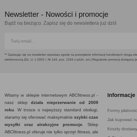
Newsletter -
Nowości i promocje
Bądź na bieżąco. Zapisz się do newslettera już dziś
** Zapisując się na newsletter wyrażasz zgodę na przesyłanie informacji handlowych drogą ele
elektroniczną (Dz. U. z 2002 r. Nr 144, poz. 1204 z późn. zm.) Regulamin promocji dostępny j
Informacje
Witamy w sklepie internetowym ABCfitness.pl -
nasz sklep
działa nieprzerwanie od 2009
roku
. W trosce o najwyższy standard obsługi,
Formy płatnośc
staramy się oferować maksymalnie
szybki czas
Jak kupować na
wysyłki oraz atrakcyjne promocje
. Sklep
Koszty dostaw
ABCfitness.pl oferuje nie tylko sprzęt fitness, ale