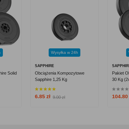
h
Wysyłka w 24h
SAPPHIRE
SAPPHIR
ire Solid
Obciążenia Kompozytowe
Pakiet O
Sapphire 1,25 Kg
30 Kg (2
6.85 zł
104.80 
9.00 zł