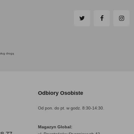
usług drogą
Odbiory Osobiste
Od pon. do pt. w godz. 8:30-14:30.
Magazyn Global:
88 77
ul. Powstańców Styczniowych 42