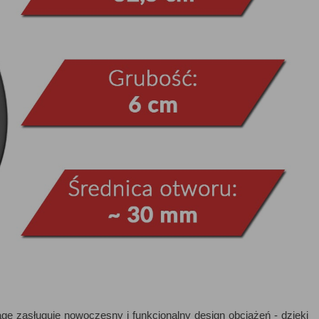
 zasługuje nowoczesny i funkcjonalny design obciążeń - dzięki