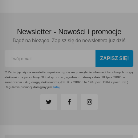
Newsletter -
Nowości i promocje
Bądź na bieżąco. Zapisz się do newslettera już dziś
ZAPISZ SIĘ!
** Zapisując się na newsletter wyrażasz zgodę na przesyłanie informacji handlowych drogą
elektroniczną przez firmę Global sp. z o.o., zgodnie z ustawą z dnia 18 lipca 2002r. o
świadczeniu usług drogą elektroniczną (Dz. U. z 2002 r. Nr 144, poz. 1204 z późn. zm.)
Regulamin promocji dostępny jest
tutaj
.