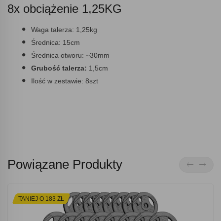
8x obciążenie 1,25KG
Waga talerza:
1,25kg
Średnica:
15cm
Średnica otworu:
~30mm
Grubość talerza:
1,5cm
Ilość w zestawie:
8szt
Powiązane Produkty
TANIEJ O 183 ZŁ