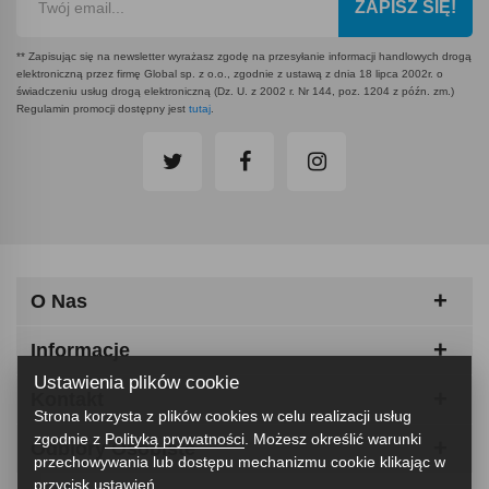
ZAPISZ SIĘ!
** Zapisując się na newsletter wyrażasz zgodę na przesyłanie informacji handlowych drogą
elektroniczną przez firmę Global sp. z o.o., zgodnie z ustawą z dnia 18 lipca 2002r. o
świadczeniu usług drogą elektroniczną (Dz. U. z 2002 r. Nr 144, poz. 1204 z późn. zm.)
Regulamin promocji dostępny jest
tutaj
.
O Nas
Informacje
Ustawienia plików cookie
Kontakt
Strona korzysta z plików cookies w celu realizacji usług
zgodnie z
Polityką prywatności
. Możesz określić warunki
Odbiory Osobiste
przechowywania lub dostępu mechanizmu cookie klikając w
przycisk ustawień.