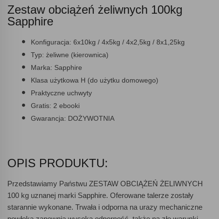
Zestaw obciążeń żeliwnych 100kg
Sapphire
Konfiguracja:
6x10kg / 4x5kg / 4x2,5kg / 8x1,25kg
Typ:
żeliwne (kierownica)
Marka:
Sapphire
Klasa użytkowa
H (do użytku domowego)
Praktyczne uchwyty
Gratis:
2 ebooki
Gwarancja:
DOŻYWOTNIA
OPIS PRODUKTU:
Przedstawiamy Państwu
ZESTAW OBCIĄŻEŃ ŻELIWNYCH
100 kg
uznanej marki Sapphire. Oferowane talerze zostały
starannie wykonane. Trwała i odporna na urazy mechaniczne
powłoka zapewnia wysoką odporność, także na złe warunki