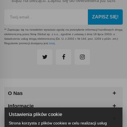
Bądź na bieżąco. Zapisz się do newslettera już dziś
ZAPISZ SIĘ!
** Zapisując się na newsletter wyrażasz zgodę na przesyłanie informacji handlowych drogą
elektroniczną przez firmę Global sp. z o.o., zgodnie z ustawą z dnia 18 lipca 2002r. o
świadczeniu usług drogą elektroniczną (Dz. U. z 2002 r. Nr 144, poz. 1204 z późn. zm.)
Regulamin promocji dostępny jest
tutaj
.
O Nas
Informacje
Ustawienia plików cookie
Kontakt
Strona korzysta z plików cookies w celu realizacji usług