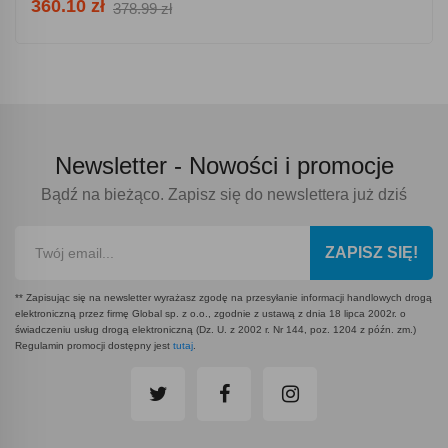
360.10 zł
378.99 zł
Newsletter -
Nowości i promocje
Bądź na bieżąco. Zapisz się do newslettera już dziś
ZAPISZ SIĘ!
** Zapisując się na newsletter wyrażasz zgodę na przesyłanie informacji handlowych drogą
elektroniczną przez firmę Global sp. z o.o., zgodnie z ustawą z dnia 18 lipca 2002r. o
świadczeniu usług drogą elektroniczną (Dz. U. z 2002 r. Nr 144, poz. 1204 z późn. zm.)
Regulamin promocji dostępny jest
tutaj
.