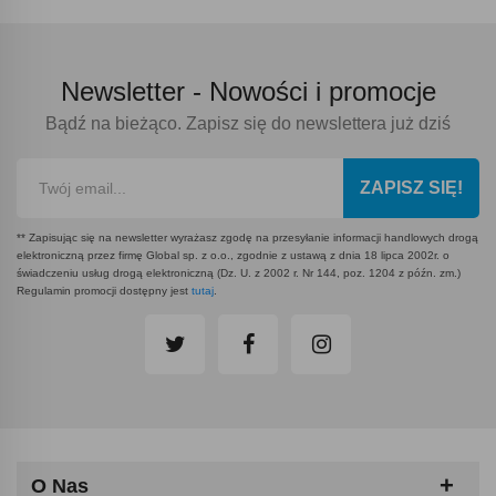
Newsletter -
Nowości i promocje
Bądź na bieżąco. Zapisz się do newslettera już dziś
ZAPISZ SIĘ!
** Zapisując się na newsletter wyrażasz zgodę na przesyłanie informacji handlowych drogą
elektroniczną przez firmę Global sp. z o.o., zgodnie z ustawą z dnia 18 lipca 2002r. o
świadczeniu usług drogą elektroniczną (Dz. U. z 2002 r. Nr 144, poz. 1204 z późn. zm.)
Regulamin promocji dostępny jest
tutaj
.
O Nas