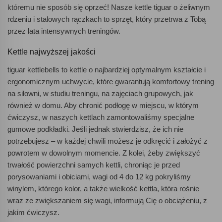
któremu nie sposób się oprzeć! Nasze kettle tiguar o żeliwnym
rdzeniu i stalowych rączkach to sprzęt, który przetrwa z Tobą
przez lata intensywnych treningów.
Kettle najwyższej jakości
tiguar kettlebells to kettle o najbardziej optymalnym kształcie i
ergonomicznym uchwycie, które gwarantują komfortowy trening
na siłowni, w studiu treningu, na zajęciach grupowych, jak
również w domu. Aby chronić podłogę w miejscu, w którym
ćwiczysz, w naszych kettlach zamontowaliśmy specjalne
gumowe podkładki. Jeśli jednak stwierdzisz, że ich nie
potrzebujesz – w każdej chwili możesz je odkręcić i założyć z
powrotem w dowolnym momencie. Z kolei, żeby zwiększyć
trwałość powierzchni samych kettli, chroniąc je przed
porysowaniami i obiciami, wagi od 4 do 12 kg pokryliśmy
winylem, którego kolor, a także wielkość kettla, która rośnie
wraz ze zwiększaniem się wagi, informują Cię o obciążeniu, z
jakim ćwiczysz.