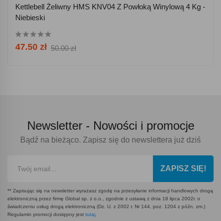
Kettlebell Żeliwny HMS KNV04 Z Powłoką Winylową 4 Kg -
Niebieski
47.50 zł
50.00 zł
Newsletter -
Nowości i promocje
Bądź na bieżąco. Zapisz się do newslettera już dziś
ZAPISZ SIĘ!
** Zapisując się na newsletter wyrażasz zgodę na przesyłanie informacji handlowych drogą
elektroniczną przez firmę Global sp. z o.o., zgodnie z ustawą z dnia 18 lipca 2002r. o
świadczeniu usług drogą elektroniczną (Dz. U. z 2002 r. Nr 144, poz. 1204 z późn. zm.)
Regulamin promocji dostępny jest
tutaj
.