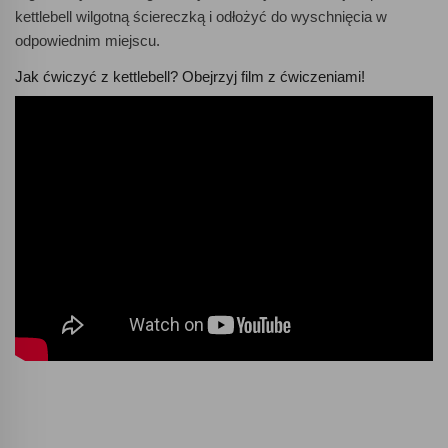
kettlebell wilgotną ściereczką i odłożyć do wyschnięcia w
odpowiednim miejscu.
Jak ćwiczyć z kettlebell? Obejrzyj film z ćwiczeniami!