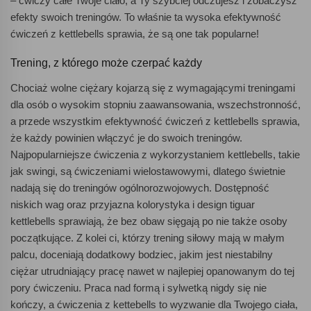
– ćwiczy całe Twoje ciało, a Ty szybciej odczujesz i zobaczysz
efekty swoich treningów. To właśnie ta wysoka efektywność
ćwiczeń z kettlebells sprawia, że są one tak popularne!
Trening, z którego może czerpać każdy
Chociaż wolne ciężary kojarzą się z wymagającymi treningami
dla osób o wysokim stopniu zaawansowania, wszechstronność,
a przede wszystkim efektywność ćwiczeń z kettlebells sprawia,
że każdy powinien włączyć je do swoich treningów.
Najpopularniejsze ćwiczenia z wykorzystaniem kettlebells, takie
jak swingi, są ćwiczeniami wielostawowymi, dlatego świetnie
nadają się do treningów ogólnorozwojowych. Dostępność
niskich wag oraz przyjazna kolorystyka i design tiguar
kettlebells sprawiają, że bez obaw sięgają po nie także osoby
początkujące. Z kolei ci, którzy trening siłowy mają w małym
palcu, doceniają dodatkowy bodziec, jakim jest niestabilny
ciężar utrudniający pracę nawet w najlepiej opanowanym do tej
pory ćwiczeniu. Praca nad formą i sylwetką nigdy się nie
kończy, a ćwiczenia z kettebells to wyzwanie dla Twojego ciała,