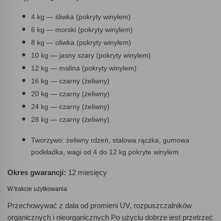
4 kg — śliwka (pokryty winylem)
6 kg — morski (pokryty winylem)
8 kg — oliwka (pokryty winylem)
10 kg — jasny szary (pokryty winylem)
12 kg — malina (pokryty winylem)
16 kg — czarny (żeliwny)
20 kg — czarny (żeliwny)
24 kg — czarny (żeliwny)
28 kg — czarny (żeliwny)
Tworzywo: żeliwny rdzeń, stalowa rączka, gumowa
podkładka, wagi od 4 do 12 kg pokryte winylem
Okres gwarancji:
12 miesięcy
W trakcie użytkowania
Przechowywać z dala od promieni UV, rozpuszczalników
organicznych i nieorganicznych Po użyciu dobrze jest przetrzeć