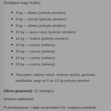
Dostępne wagi i kolory:
4 kg — śliwka (pokryty winylem)
6 kg — morski (pokryty winylem)
8 kg — oliwka (pokryty winylem)
10 kg — jasny szary (pokryty winylem)
12 kg — malina (pokryty winylem)
16 kg — czarny (żeliwny)
20 kg — czarny (żeliwny)
24 kg — czarny (żeliwny)
28 kg — czarny (żeliwny)
Tworzywo: żeliwny rdzeń, stalowa rączka, gumowa
podkładka, wagi od 4 do 12 kg pokryte winylem
Okres gwarancji:
12 miesięcy
W trakcie użytkowania
Przechowywać z dala od promieni UV, rozpuszczalników