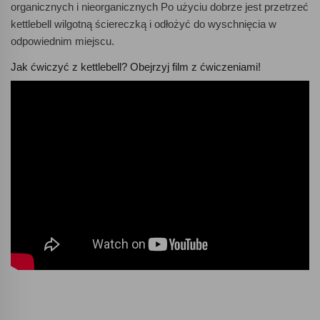
organicznych i nieorganicznych Po użyciu dobrze jest przetrzeć
kettlebell wilgotną ściereczką i odłożyć do wyschnięcia w
odpowiednim miejscu.
Jak ćwiczyć z kettlebell? Obejrzyj film z ćwiczeniami!