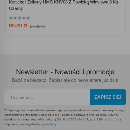
Kettlebell Żeliwny HMS KNV08 Z Powłoką Winylową 8 Kg -
Czarny
92.20 zł
97.00 zł
Newsletter -
Nowości i promocje
Bądź na bieżąco. Zapisz się do newslettera już dziś
ZAPISZ SIĘ!
** Zapisując się na newsletter wyrażasz zgodę na przesyłanie informacji handlowych drogą
elektroniczną przez firmę Global sp. z o.o., zgodnie z ustawą z dnia 18 lipca 2002r. o
świadczeniu usług drogą elektroniczną (Dz. U. z 2002 r. Nr 144, poz. 1204 z późn. zm.)
Regulamin promocji dostępny jest
tutaj
.