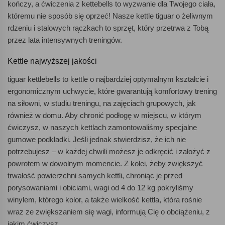
kończy, a ćwiczenia z kettebells to wyzwanie dla Twojego ciała,
któremu nie sposób się oprzeć! Nasze kettle tiguar o żeliwnym
rdzeniu i stalowych rączkach to sprzęt, który przetrwa z Tobą
przez lata intensywnych treningów.
Kettle najwyższej jakości
tiguar kettlebells to kettle o najbardziej optymalnym kształcie i
ergonomicznym uchwycie, które gwarantują komfortowy trening
na siłowni, w studiu treningu, na zajęciach grupowych, jak
również w domu. Aby chronić podłogę w miejscu, w którym
ćwiczysz, w naszych kettlach zamontowaliśmy specjalne
gumowe podkładki. Jeśli jednak stwierdzisz, że ich nie
potrzebujesz – w każdej chwili możesz je odkręcić i założyć z
powrotem w dowolnym momencie. Z kolei, żeby zwiększyć
trwałość powierzchni samych kettli, chroniąc je przed
porysowaniami i obiciami, wagi od 4 do 12 kg pokryliśmy
winylem, którego kolor, a także wielkość kettla, która rośnie
wraz ze zwiększaniem się wagi, informują Cię o obciążeniu, z
jakim ćwiczysz.