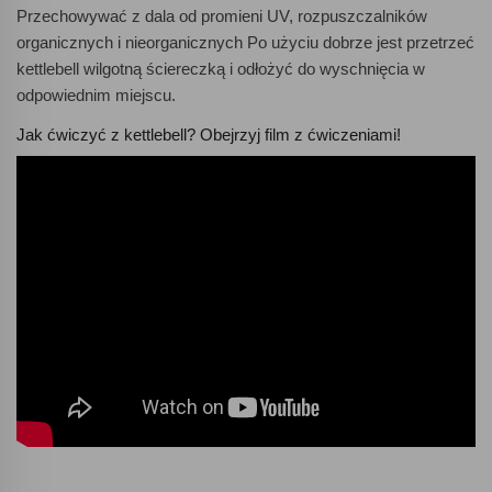
Przechowywać z dala od promieni UV, rozpuszczalników
organicznych i nieorganicznych Po użyciu dobrze jest przetrzeć
kettlebell wilgotną ściereczką i odłożyć do wyschnięcia w
odpowiednim miejscu.
Jak ćwiczyć z kettlebell? Obejrzyj film z ćwiczeniami!