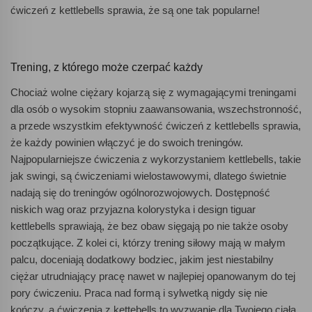
ćwiczeń z kettlebells sprawia, że są one tak popularne!
Trening, z którego może czerpać każdy
Chociaż wolne ciężary kojarzą się z wymagającymi treningami
dla osób o wysokim stopniu zaawansowania, wszechstronność,
a przede wszystkim efektywność ćwiczeń z kettlebells sprawia,
że każdy powinien włączyć je do swoich treningów.
Najpopularniejsze ćwiczenia z wykorzystaniem kettlebells, takie
jak swingi, są ćwiczeniami wielostawowymi, dlatego świetnie
nadają się do treningów ogólnorozwojowych. Dostępność
niskich wag oraz przyjazna kolorystyka i design tiguar
kettlebells sprawiają, że bez obaw sięgają po nie także osoby
początkujące. Z kolei ci, którzy trening siłowy mają w małym
palcu, doceniają dodatkowy bodziec, jakim jest niestabilny
ciężar utrudniający pracę nawet w najlepiej opanowanym do tej
pory ćwiczeniu. Praca nad formą i sylwetką nigdy się nie
kończy, a ćwiczenia z kettebells to wyzwanie dla Twojego ciała,