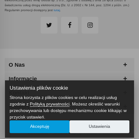
elektroniczną przez firmę Global sp. z o.o., zgodnie z ustawą z dnia 18 lipca 2002r. o
świadczeniu usług drogą elektroniczną (Dz. U. z 2002 r. Nr 144, poz. 1204 z późn. zm.)
Regulamin promocji dostępny jest
tutaj
.
O Nas
Informacje
Ustawienia plików cookie
Kontakt
Strona korzysta z plików cookies w celu realizacji usług
zgodnie z
Polityką prywatności
. Możesz określić warunki
Odbiory Osobiste
przechowywania lub dostępu mechanizmu cookie klikając w
przycisk ustawień.
Akceptuję
Ustawienia
ABCfitness - Siłownia I Sprzęt Fitness © 2026