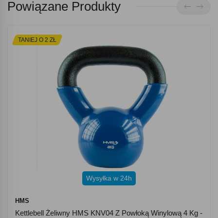
Powiązane Produkty
TANIEJ O 2 ZŁ
Wysyłka w 24h
HMS
Kettlebell Żeliwny HMS KNV04 Z Powłoką Winylową 4 Kg -