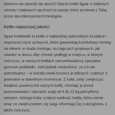
któremu nie sposób się oprzeć! Nasze kettle tiguar o żeliwnym
rdzeniu i stalowych rączkach to sprzęt, który przetrwa z Tobą
przez lata intensywnych treningów.
Kettle najwyższej jakości
tiguar kettlebells to kettle o najbardziej optymalnym kształcie i
ergonomicznym uchwycie, które gwarantują komfortowy trening
na siłowni, w studiu treningu, na zajęciach grupowych, jak
również w domu. Aby chronić podłogę w miejscu, w którym
ćwiczysz, w naszych kettlach zamontowaliśmy specjalne
gumowe podkładki. Jeśli jednak stwierdzisz, że ich nie
potrzebujesz – w każdej chwili możesz je odkręcić i założyć z
powrotem w dowolnym momencie. Z kolei, żeby zwiększyć
trwałość powierzchni samych kettli, chroniąc je przed
porysowaniami i obiciami, wagi od 4 do 12 kg pokryliśmy
winylem, którego kolor, a także wielkość kettla, która rośnie
wraz ze zwiększaniem się wagi, informują Cię o obciążeniu, z
jakim ćwiczysz.