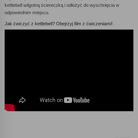
kettlebell wilgotną ściereczką i odłożyć do wyschnięcia w
odpowiednim miejscu.
Jak ćwiczyć z kettlebell? Obejrzyj film z ćwiczeniami!