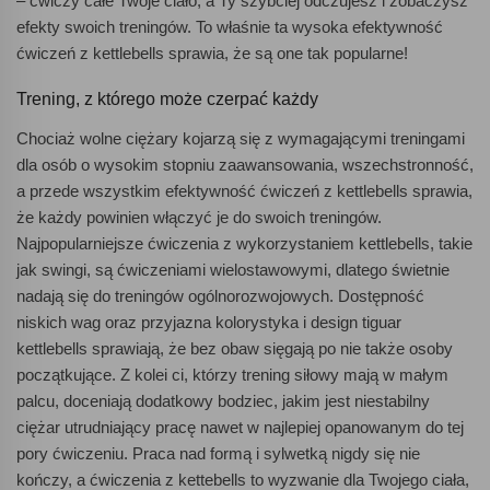
– ćwiczy całe Twoje ciało, a Ty szybciej odczujesz i zobaczysz
efekty swoich treningów. To właśnie ta wysoka efektywność
ćwiczeń z kettlebells sprawia, że są one tak popularne!
Trening, z którego może czerpać każdy
Chociaż wolne ciężary kojarzą się z wymagającymi treningami
dla osób o wysokim stopniu zaawansowania, wszechstronność,
a przede wszystkim efektywność ćwiczeń z kettlebells sprawia,
że każdy powinien włączyć je do swoich treningów.
Najpopularniejsze ćwiczenia z wykorzystaniem kettlebells, takie
jak swingi, są ćwiczeniami wielostawowymi, dlatego świetnie
nadają się do treningów ogólnorozwojowych. Dostępność
niskich wag oraz przyjazna kolorystyka i design tiguar
kettlebells sprawiają, że bez obaw sięgają po nie także osoby
początkujące. Z kolei ci, którzy trening siłowy mają w małym
palcu, doceniają dodatkowy bodziec, jakim jest niestabilny
ciężar utrudniający pracę nawet w najlepiej opanowanym do tej
pory ćwiczeniu. Praca nad formą i sylwetką nigdy się nie
kończy, a ćwiczenia z kettebells to wyzwanie dla Twojego ciała,