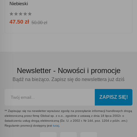
Niebieski
47.50 zł
50.00 zł
Newsletter -
Nowości i promocje
Bądź na bieżąco. Zapisz się do newslettera już dziś
ZAPISZ SIĘ!
** Zapisując się na newsletter wyrażasz zgodę na przesyłanie informacji handlowych drogą
elektroniczną przez firmę Global sp. z o.o., zgodnie z ustawą z dnia 18 lipca 2002r. o
świadczeniu usług drogą elektroniczną (Dz. U. z 2002 r. Nr 144, poz. 1204 z późn. zm.)
Regulamin promocji dostępny jest
tutaj
.