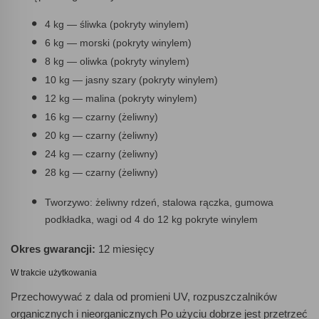
4 kg — śliwka (pokryty winylem)
6 kg — morski (pokryty winylem)
8 kg — oliwka (pokryty winylem)
10 kg — jasny szary (pokryty winylem)
12 kg — malina (pokryty winylem)
16 kg — czarny (żeliwny)
20 kg — czarny (żeliwny)
24 kg — czarny (żeliwny)
28 kg — czarny (żeliwny)
Tworzywo: żeliwny rdzeń, stalowa rączka, gumowa
podkładka, wagi od 4 do 12 kg pokryte winylem
Okres gwarancji:
12 miesięcy
W trakcie użytkowania
Przechowywać z dala od promieni UV, rozpuszczalników
organicznych i nieorganicznych Po użyciu dobrze jest przetrzeć