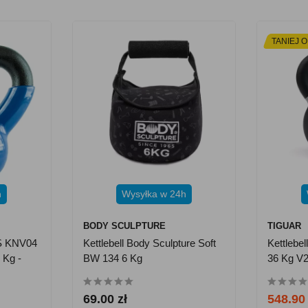
TANIEJ O
h
Wysyłka w 24h
BODY SCULPTURE
TIGUAR
MS KNV04
Kettlebell Body Sculpture Soft
Kettlebe
 Kg -
BW 134 6 Kg
36 Kg V
69.00 zł
548.90 