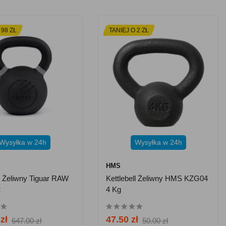
 98 ZŁ
TANIEJ O 2 ZŁ
Wysyłka w 24h
Wysyłka w 24h
HMS
ll Żeliwny Tiguar RAW
Kettlebell Żeliwny HMS KZG04
2
4 Kg
zł
47.50 zł
647.00 zł
50.00 zł