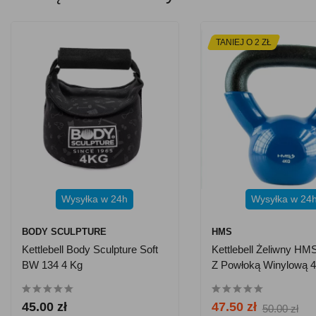
TANIEJ O 2 ZŁ
Wysyłka w 24h
Wysyłka w 24
BODY SCULPTURE
HMS
Kettlebell Body Sculpture Soft
Kettlebell Żeliwny H
BW 134 4 Kg
Z Powłoką Winylową 4
Niebieski
45.00 zł
47.50 zł
50.00 zł