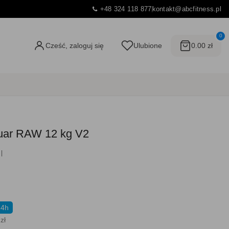
+48 324 118 877
kontakt@abcfitness.pl
0
Cześć, zaloguj się
Ulubione
0.00 zł
iguar RAW 12 kg V2
24h
zł