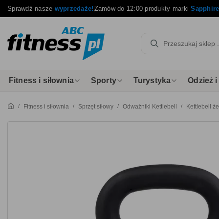
Sprawdź nasze
wyprzedaże!
Zamów do 12:00 produkty marki
Sapphir
Fitness i siłownia
Sporty
Turystyka
Odzież 
Fitness i siłownia
Sprzęt siłowy
Odważniki Kettlebell
Kettlebell 