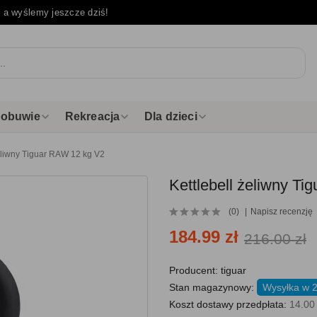
e
a wyślemy jeszcze dziś!
i obuwie
Rekreacja
Dla dzieci
żeliwny Tiguar RAW 12 kg V2
Kettlebell żeliwny T
(0)
Napisz recenzję
184.99 zł
216.00 zł
Producent:
tiguar
Stan magazynowy:
Wysyłka w 
Koszt dostawy przedpłata:
14.00 