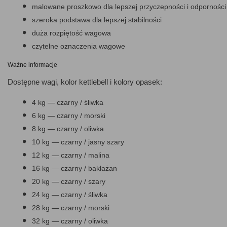
malowane proszkowo dla lepszej przyczepności i odpornośc
szeroka podstawa dla lepszej stabilności
duża rozpiętość wagowa
czytelne oznaczenia wagowe
Ważne informacje
Dostępne wagi, kolor kettlebell i kolory opasek:
4 kg — czarny / śliwka
6 kg — czarny / morski
8 kg — czarny / oliwka
10 kg — czarny / jasny szary
12 kg — czarny / malina
16 kg — czarny / bakłażan
20 kg — czarny / szary
24 kg — czarny / śliwka
28 kg — czarny / morski
32 kg — czarny / oliwka