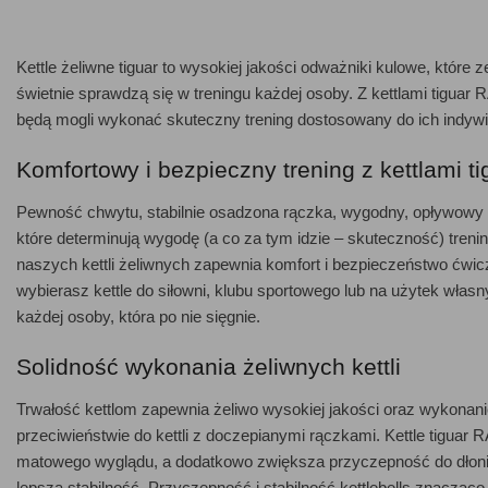
Kettle żeliwne tiguar to wysokiej jakości odważniki kulowe, które
świetnie sprawdzą się w treningu każdej osoby. Z kettlami tigua
będą mogli wykonać skuteczny trening dostosowany do ich indywi
Komfortowy i bezpieczny trening z kettlami ti
Pewność chwytu, stabilnie osadzona rączka, wygodny, opływowy kszt
które determinują wygodę (a co za tym idzie – skuteczność) tren
naszych kettli żeliwnych zapewnia komfort i bezpieczeństwo ćwicz
wybierasz kettle do siłowni, klubu sportowego lub na użytek włas
każdej osoby, która po nie sięgnie.
Solidność wykonania żeliwnych kettli
Trwałość kettlom zapewnia żeliwo wysokiej jakości oraz wykonani
przeciwieństwie do kettli z doczepianymi rączkami. Kettle tigu
matowego wyglądu, a dodatkowo zwiększa przyczepność do dłoni. Z
lepszą stabilność. Przyczepność i stabilność kettlebells znacz