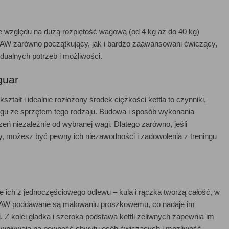
 ze względu na dużą rozpiętość wagową (od 4 kg aż do 40 kg)
r RAW zarówno początkujący, jak i bardzo zaawansowani ćwiczący,
dualnych potrzeb i możliwości.
guar
ałt i idealnie rozłożony środek ciężkości kettla to czynniki,
ingu ze sprzętem tego rodzaju. Budowa i sposób wykonania
eń niezależnie od wybranej wagi. Dlatego zarówno, jeśli
ny, możesz być pewny ich niezawodności i zadowolenia z treningu
e ich z jednoczęściowego odlewu – kula i rączka tworzą całość, w
ar RAW poddawane są malowaniu proszkowemu, co nadaje im
 kolei gładka i szeroka podstawa kettli żeliwnych zapewnia im
ąco wpływają na pewność chwytu osób ćwiczących i możliwość