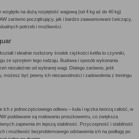
 ze względu na dużą rozpiętość wagową (od 4 kg aż do 40 kg)
r RAW zarówno początkujący, jak i bardzo zaawansowani ćwiczący,
dualnych potrzeb i możliwości.
guar
ałt i idealnie rozłożony środek ciężkości kettla to czynniki,
ingu ze sprzętem tego rodzaju. Budowa i sposób wykonania
eń niezależnie od wybranej wagi. Dlatego zarówno, jeśli
ny, możesz być pewny ich niezawodności i zadowolenia z treningu
e ich z jednoczęściowego odlewu – kula i rączka tworzą całość, w
uar RAW poddawane są malowaniu proszkowemu, co zwiększa
eliwnych zapewnia im lepszą stabilność. Przyczepność i stabilność
ch i możliwość bezproblemowego odstawienia ich na podłogę po
eń jedno po drugim.