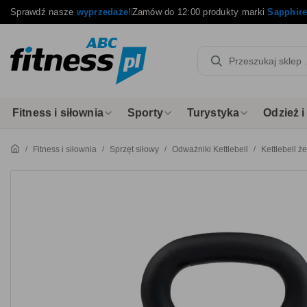
Sprawdź nasze
wyprzedaże!
Zamów do 12:00 produkty marki
Sapphir
Fitness i siłownia
Sporty
Turystyka
Odzież 
Fitness i siłownia
Sprzęt siłowy
Odważniki Kettlebell
Kettlebell 