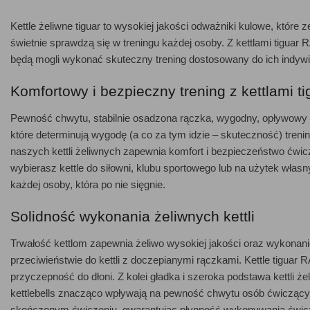
Kettle żeliwne tiguar to wysokiej jakości odważniki kulowe, które
świetnie sprawdzą się w treningu każdej osoby. Z kettlami tigua
będą mogli wykonać skuteczny trening dostosowany do ich indywi
Komfortowy i bezpieczny trening z kettlami ti
Pewność chwytu, stabilnie osadzona rączka, wygodny, opływowy kszt
które determinują wygodę (a co za tym idzie – skuteczność) tren
naszych kettli żeliwnych zapewnia komfort i bezpieczeństwo ćwicz
wybierasz kettle do siłowni, klubu sportowego lub na użytek włas
każdej osoby, która po nie sięgnie.
Solidność wykonania żeliwnych kettli
Trwałość kettlom zapewnia żeliwo wysokiej jakości oraz wykonani
przeciwieństwie do kettli z doczepianymi rączkami. Kettle tig
przyczepność do dłoni. Z kolei gładka i szeroka podstawa kettli ż
kettlebells znacząco wpływają na pewność chwytu osób ćwiczący
skończonym ćwiczeniu, gwarantując płynność wykonywania ćwicz