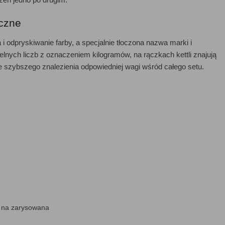
yczne
 i odpryskiwanie farby, a specjalnie tłoczona nazwa marki i
lnych liczb z oznaczeniem kilogramów, na rączkach kettli znajują
e szybszego znalezienia odpowiedniej wagi wśród całego setu.
i na zarysowana