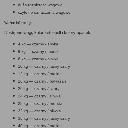
duża rozpiętość wagowa
czytelne oznaczenia wagowe
Ważne informacje
Dostępne wagi, kolor kettlebell i kolory opasek:
4 kg — czarny / śliwka
6 kg — czarny / morski
8 kg — czarny / oliwka
10 kg — czarny / jasny szary
12 kg — czarny / malina
16 kg — czarny / bakłażan
20 kg — czarny / szary
24 kg — czarny / śliwka
28 kg — czarny / morski
32 kg — czarny / oliwka
36 kg — czarny / jasny szary
40 kg — czarny / malina