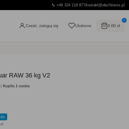
+48 324 118 877
kontakt@abcfitness.pl
0
Cześć, zaloguj się
Ulubione
0.00 zł
iguar RAW 36 kg V2
Kupiła 1 osoba
24h
zł