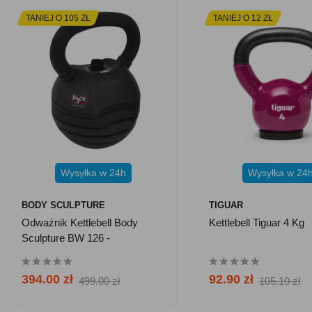
TANIEJ O 105 ZŁ
TANIEJ O 12 ZŁ
Wysyłka w 24h
Wysyłka w 24
BODY SCULPTURE
TIGUAR
Odważnik Kettlebell Body
Kettlebell Tiguar 4 Kg
Sculpture BW 126 -
Regulowany 4,5-13,5 Kg
394.00 zł
92.90 zł
499.00 zł
105.10 zł