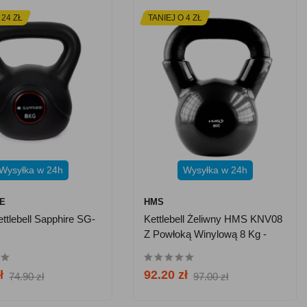
 24 ZŁ
TANIEJ O 4 ZŁ
Wysyłka w 24h
Wysyłka w 24h
E
HMS
ettlebell Sapphire SG-
Kettlebell Żeliwny HMS KNV08
Z Powłoką Winylową 8 Kg -
Czarny
ł
92.20 zł
74.90 zł
97.00 zł