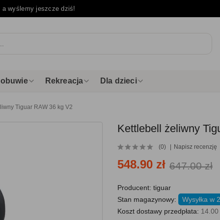
e
a wyślemy jeszcze dziś!
i obuwie
Rekreacja
Dla dzieci
żeliwny Tiguar RAW 36 kg V2
Kettlebell żeliwny T
(0)
Napisz recenzję
548.90 zł
647.00 zł
Producent:
tiguar
Stan magazynowy:
Wysyłka w 
Koszt dostawy przedpłata:
14.00 