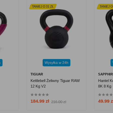
TANIEJ O 31 ZŁ
TANIEJ O
h
Wysyłka w 24h
TIGUAR
SAPPHIR
Kettlebell Żeliwny Tiguar RAW
Hantel K
12 Kg V2
8K 8 Kg
184.99 zł
49.99 z
216.00 zł