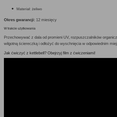
Materiał: żeliwo
Okres gwarancji:
12 miesięcy
W trakcie użytkowania
Przechowywać z dala od promieni UV, rozpuszczalników organiczny
wilgotną ściereczką i odłożyć do wyschnięcia w odpowiednim miej
Jak ćwiczyć z kettlebell? Obejrzyj film z ćwiczeniami!