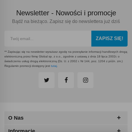
Newsletter -
Nowości i promocje
Bądź na bieżąco. Zapisz się do newslettera już dziś
ZAPISZ SIĘ!
** Zapisując się na newsletter wyrażasz zgodę na przesyłanie informacji handlowych drogą
elektroniczną przez firmę Global sp. z o.o., zgodnie z ustawą z dnia 18 lipca 2002r. o
świadczeniu usług drogą elektroniczną (Dz. U. z 2002 r. Nr 144, poz. 1204 z późn. zm.)
Regulamin promocji dostępny jest
tutaj
.
O Nas
Informacje