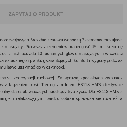
ZAPYTAJ O PRODUKT
norozwojowych. W skład zestawu wchodzą 3 elementy masujące.
ążek masujący. Pierwszy z elementów ma długość 45 cm i średnicę
rzeci z nich posiada 10 ruchomych głowic masujących i w całości
a sztucznego i pianki, gwarantujących komfort i wygodę podczas
czemu łatwo utrzymać go w czystości.
epszej koordynacji ruchowej. Za sprawą specjalnych wypustek
w z krążeniem krwi. Trening z rollerem FS118 HMS efektywnie
 idealny dla osób wiodących siedzący tryb życia. Dla FS118 HMS z
ningiem relaksacyjnym, bardzo dobrze sprawdza się również w