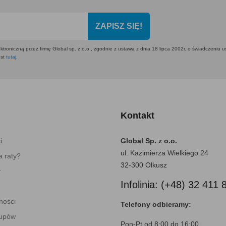
ZAPISZ SIĘ!
ktroniczną przez firmę Global sp. z o.o., zgodnie z ustawą z dnia 18 lipca 2002r. o świadczeniu 
est
tutaj
.
Kontakt
i
Global Sp. z o.o.
ul. Kazimierza Wielkiego 24
 raty?
32-300 Olkusz
y
Infolinia: (+48) 32 411 
ności
Telefony odbieramy:
kupów
Pon-Pt od 8:00 do 16:00