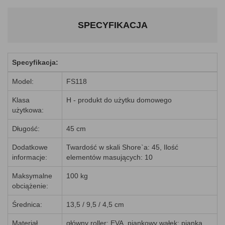
SPECYFIKACJA
Specyfikacja:
Model:
FS118
Klasa
H - produkt do użytku domowego
użytkowa:
Długość:
45 cm
Dodatkowe
Twardość w skali Shore`a: 45, Ilość
informacje:
elementów masujących: 10
Maksymalne
100 kg
obciążenie:
Średnica:
13,5 / 9,5 / 4,5 cm
Materiał
główny roller: EVA, piankowy wałek: pianka,