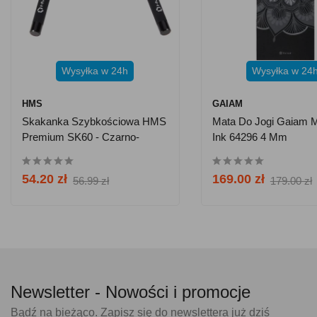
Wysyłka w 24h
Wysyłka w 24
HMS
GAIAM
Skakanka Szybkościowa HMS
Mata Do Jogi Gaiam M
Premium SK60 - Czarno-
Ink 64296 4 Mm
Czerwona
54.20 zł
169.00 zł
56.99 zł
179.00 zł
Newsletter -
Nowości i promocje
Bądź na bieżąco. Zapisz się do newslettera już dziś