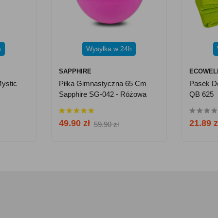
h
Wysyłka w 24h
SAPPHIRE
ECOWEL
ystic
Piłka Gimnastyczna 65 Cm
Pasek Do
Sapphire SG-042 - Różowa
QB 625
49.90 zł
21.89 z
59.90 zł