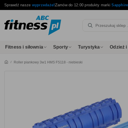
Sprawdź nasze
wyprzedaże!
Zamów do 12:00 produkty marki
Sapphir
Fitness i siłownia
Sporty
Turystyka
Odzież 
Roller piankowy 3w1 HMS FS118 - niebieski