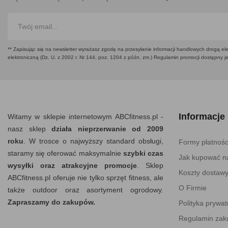
** Zapisując się na newsletter wyrażasz zgodę na przesyłanie informacji handlowych drogą ele
elektroniczną (Dz. U. z 2002 r. Nr 144, poz. 1204 z późn. zm.) Regulamin promocji dostępny j
Informacje
Witamy w sklepie internetowym ABCfitness.pl -
nasz sklep
działa nieprzerwanie od 2009
roku
. W trosce o najwyższy standard obsługi,
Formy płatnośc
staramy się oferować maksymalnie
szybki czas
Jak kupować na
wysyłki oraz atrakcyjne promocje
. Sklep
Koszty dostaw
ABCfitness.pl oferuje nie tylko sprzęt fitness, ale
O Firmie
także outdoor oraz asortyment ogrodowy.
Zapraszamy do zakupów.
Polityka prywat
Regulamin za