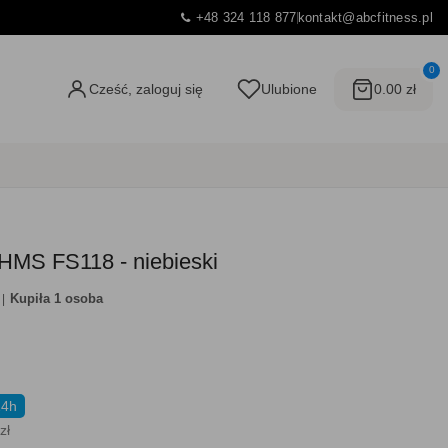
+48 324 118 877
kontakt@abcfitness.pl
0
Cześć, zaloguj się
Ulubione
0.00 zł
HMS FS118 - niebieski
Kupiła 1 osoba
24h
zł