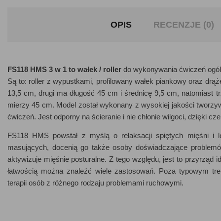
OPIS
RECENZJE (0)
FS118 HMS 3 w 1 to wałek / roller
do wykonywania ćwiczeń ogól
Są to: roller z wypustkami, profilowany wałek piankowy oraz dr
13,5 cm, drugi ma długość 45 cm i średnicę 9,5 cm, natomiast t
mierzy 45 cm. Model został wykonany z wysokiej jakości tworzyw
ćwiczeń. Jest odporny na ścieranie i nie chłonie wilgoci, dzięki 
FS118 HMS powstał z myślą o relaksacji spiętych mięśni i l
masujących, docenią go także osoby doświadczające problemó
aktywizuje mięśnie posturalne. Z tego względu, jest to przyrząd
łatwością można znaleźć wiele zastosowań. Poza typowym tre
terapii osób z różnego rodzaju problemami ruchowymi.