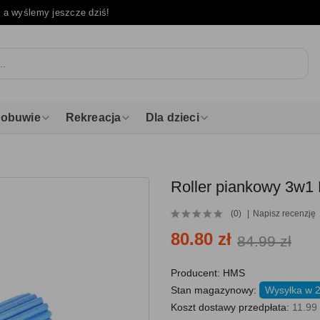
e
a wyślemy jeszcze dziś!
i obuwie
Rekreacja
Dla dzieci
Roller piankowy 3w1 
(0)
Napisz recenzję
80.80 zł
84.99 zł
Producent:
HMS
Stan magazynowy:
Wysyłka w 
Koszt dostawy przedpłata:
11.99 