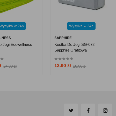
Wysyłka w 24h
Wysyłka w 24h
LNESS
SAPPHIRE
 Jogi Ecowellness
Kostka Do Jogi SG-072
Sapphire Grafitowa
ł
13.90 zł
24.90 zł
18.90 zł