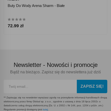
Buty Do Wody Arena Sharm - Białe
72.99 zł
Newsletter -
Nowości i promocje
Bądź na bieżąco. Zapisz się do newslettera już dziś
ZAPISZ SIĘ!
** Zapisując się na newsletter wyrażasz zgodę na przesyłanie informacji handlowych drogą
elektroniczną przez firmę Global sp. z o.o., zgodnie z ustawą z dnia 18 lipca 2002r. o
świadczeniu usług drogą elektroniczną (Dz. U. z 2002 r. Nr 144, poz. 1204 z późn. zm.)
Regulamin promocji dostępny jest
tutaj
.