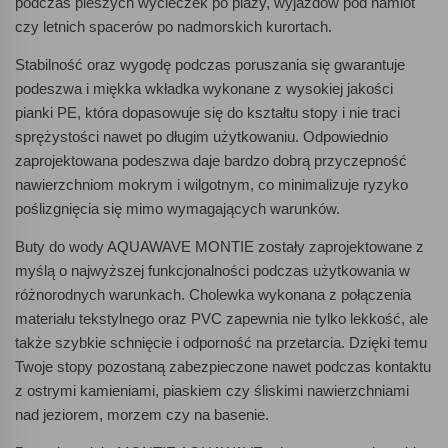
podczas pieszych wycieczek po plaży, wyjazdów pod namiot
czy letnich spacerów po nadmorskich kurortach.
Stabilność oraz wygodę podczas poruszania się gwarantuje
podeszwa i miękka wkładka wykonane z wysokiej jakości
pianki PE, która dopasowuje się do kształtu stopy i nie traci
sprężystości nawet po długim użytkowaniu. Odpowiednio
zaprojektowana podeszwa daje bardzo dobrą przyczepność
nawierzchniom mokrym i wilgotnym, co minimalizuje ryzyko
poślizgnięcia się mimo wymagających warunków.
Buty do wody AQUAWAVE MONTIE zostały zaprojektowane z
myślą o najwyższej funkcjonalności podczas użytkowania w
różnorodnych warunkach. Cholewka wykonana z połączenia
materiału tekstylnego oraz PVC zapewnia nie tylko lekkość, ale
także szybkie schnięcie i odporność na przetarcia. Dzięki temu
Twoje stopy pozostaną zabezpieczone nawet podczas kontaktu
z ostrymi kamieniami, piaskiem czy śliskimi nawierzchniami
nad jeziorem, morzem czy na basenie.