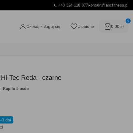
+48 324 118 877
kontakt@abcfitness.pl
0
Cześć, zaloguj się
Ulubione
0.00 zł
Hi-Tec Reda - czarne
Kupiło 5 osób
-3 dni
zł