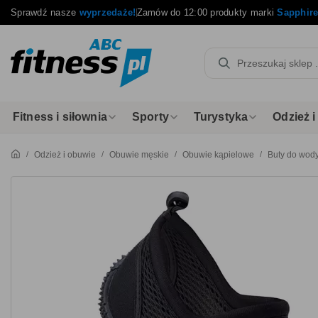
Sprawdź nasze
wyprzedaże!
Zamów do 12:00 produkty marki
Sapphir
Fitness i siłownia
Sporty
Turystyka
Odzież 
Odzież i obuwie
Obuwie męskie
Obuwie kąpielowe
Buty do wody