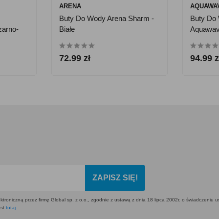
ARENA
AQUAWA
Buty Do Wody Arena Sharm -
Buty Do
zarno-
Białe
Aquawav
72.99 zł
94.99 z
ZAPISZ SIĘ!
ktroniczną przez firmę Global sp. z o.o., zgodnie z ustawą z dnia 18 lipca 2002r. o świadczeniu 
est
tutaj
.