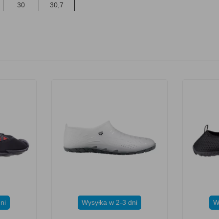
30
30,7
ni
Wysyłka w 2-3 dni
W