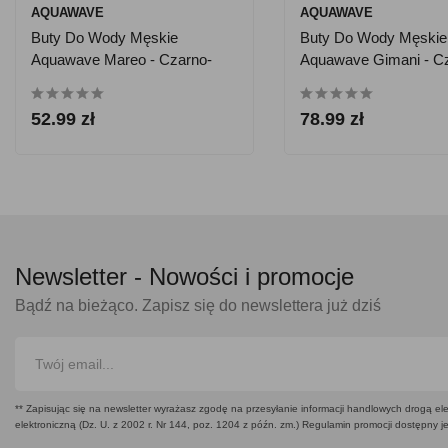
AQUAWAVE
AQUAWAVE
Buty Do Wody Męskie
Buty Do Wody Męskie
Aquawave Mareo - Czarno-
Aquawave Gimani - C
Niebieskie
Czerwone
52.99 zł
78.99 zł
Newsletter -
Nowości i promocje
Bądź na bieżąco. Zapisz się do newslettera już dziś
** Zapisując się na newsletter wyrażasz zgodę na przesyłanie informacji handlowych drogą ele
elektroniczną (Dz. U. z 2002 r. Nr 144, poz. 1204 z późn. zm.) Regulamin promocji dostępny j