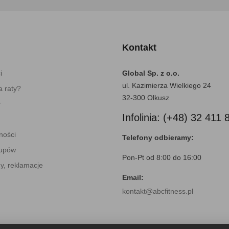
Kontakt
i
Global Sp. z o.o.
ul. Kazimierza Wielkiego 24
 raty?
32-300 Olkusz
y
Infolinia: (+48) 32 411 
ności
Telefony odbieramy:
kupów
Pon-Pt od 8:00 do 16:00
y, reklamacje
Email:
kontakt@abcfitness.pl