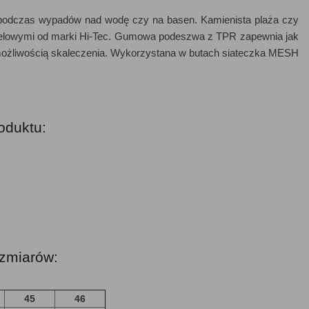
podczas wypadów nad wodę czy na basen. Kamienista plaża czy
ąpielowymi od marki Hi-Tec. Gumowa podeszwa z TPR zapewnia jak
 możliwością skaleczenia. Wykorzystana w butach siateczka MESH
oduktu:
ozmiarów:
45
46