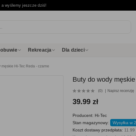
e
a wyślemy jeszcze dziś!
i obuwie
Rekreacja
Dla dzieci
 męskie Hi-Tec Reda - czarne
Buty do wody męskie 
(0)
Napisz recenzję
39.99 zł
Producent:
Hi-Tec
Stan magazynowy:
Wysyłka w 2
Koszt dostawy przedpłata:
11.99 