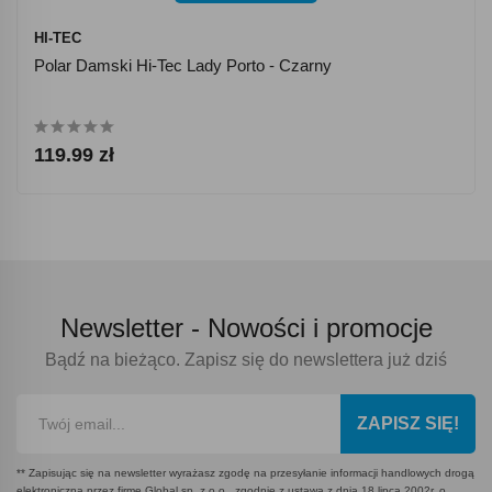
HI-TEC
Polar Damski Hi-Tec Lady Porto - Czarny
119.99 zł
Newsletter -
Nowości i promocje
Bądź na bieżąco. Zapisz się do newslettera już dziś
ZAPISZ SIĘ!
** Zapisując się na newsletter wyrażasz zgodę na przesyłanie informacji handlowych drogą
elektroniczną przez firmę Global sp. z o.o., zgodnie z ustawą z dnia 18 lipca 2002r. o