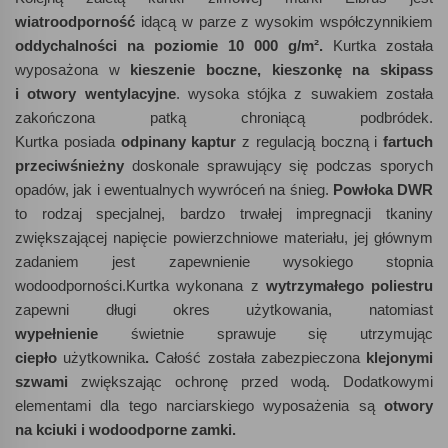
wiatroodporność
idącą w parze z wysokim współczynnikiem
oddychalności na poziomie 10
000 g/m².
Kurtka została
wyposażona w
kieszenie boczne,
kieszonkę na skipass
i otwory wentylacyjne
. wysoka stójka z suwakiem została
zakończona patką chroniącą podbródek.
Kurtka posiada
odpinany kaptur
z regulacją boczną i
fartuch
przeciwśnieżny
doskonale sprawujący się podczas sporych
opadów, jak i ewentualnych wywróceń na śnieg.
Powłoka DWR
to rodzaj specjalnej, bardzo trwałej impregnacji tkaniny
zwiększającej napięcie powierzchniowe materiału, jej głównym
zadaniem jest zapewnienie
wysokiego stopnia
wodoodporności.Kurtka wykonana z
wytrzymałego poliestru
zapewni długi okres użytkowania, natomiast
wypełnienie
świetnie sprawuje się utrzymując
ciepło
użytkownika
.
Całość została zabezpieczona
klejonymi
szwami
zwiększając ochronę przed wodą. Dodatkowymi
elementami dla tego narciarskiego wyposażenia są
otwory
na kciuki i wodoodporne zamki.