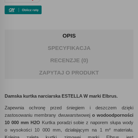
OPIS
SPECYFIKACJA
RECENZJE (0)
ZAPYTAJ O PRODUKT
Damska kurtka narciarska ESTELLA W marki Elbrus.
Zapewnia ochronę przed śniegiem i deszczem dzięki
zastosowaniu
membrany dwuwarstwowej
o
wodoodporności
10
000 mm H2O
Kurtka poradzi sobie z naporem słupa wody
o wysokości 10 000 mm, działającym na 1 m² materiału.
Kolejną zaletą kurtki zimowej marki Elbrus jest