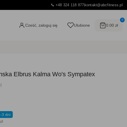
+48 324 118 877
kontakt@abcfitness.pl
0
Cześć, zaloguj się
Ulubione
0.00 zł
amska Elbrus Kalma Wo's Sympatex
-3 dni
zł