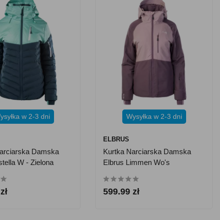
ysyłka w 2-3 dni
Wysyłka w 2-3 dni
ELBRUS
Narciarska Damska
Kurtka Narciarska Damska
tella W - Zielona
Elbrus Limmen Wo's
zł
599.99 zł