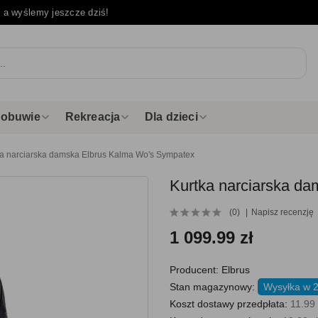
e
a wyślemy jeszcze dziś!
i obuwie
Rekreacja
Dla dzieci
ka narciarska damska Elbrus Kalma Wo's Sympatex
Kurtka narciarska d
(0)
Napisz recenzję
1 099.99 zł
Producent:
Elbrus
Stan magazynowy:
Wysyłka w 2
Koszt dostawy przedpłata:
11.99 