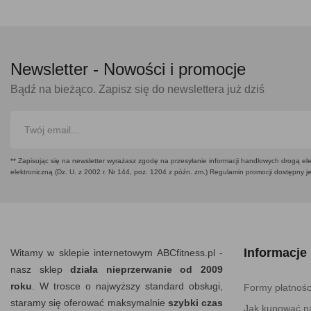
Newsletter -
Nowości i promocje
Bądź na bieżąco. Zapisz się do newslettera już dziś
** Zapisując się na newsletter wyrażasz zgodę na przesyłanie informacji handlowych drogą ele
elektroniczną (Dz. U. z 2002 r. Nr 144, poz. 1204 z późn. zm.) Regulamin promocji dostępny j
Informacje
Witamy w sklepie internetowym ABCfitness.pl -
nasz sklep
działa nieprzerwanie od 2009
roku
. W trosce o najwyższy standard obsługi,
Formy płatnośc
staramy się oferować maksymalnie
szybki czas
Jak kupować na