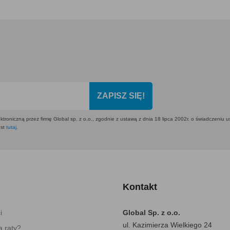
ZAPISZ SIĘ!
ktroniczną przez firmę Global sp. z o.o., zgodnie z ustawą z dnia 18 lipca 2002r. o świadczeniu 
est
tutaj
.
Kontakt
i
Global Sp. z o.o.
ul. Kazimierza Wielkiego 24
 raty?