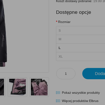
Koszt dostawy pobranie:
19.00 zł
Dostępne opcje
Rozmiar
S
M
L
XL
Doda
Pokaż wszystkie produkty
Więcej produktów Elbrus