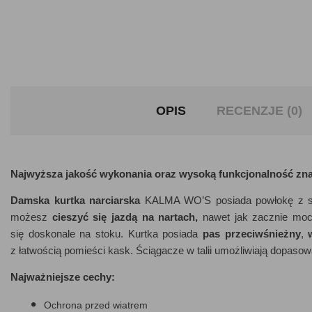
OPIS
RECENZJE (0)
Najwyższa jakość wykonania oraz wysoką funkcjonalność zn
Damska kurtka narciarska
KALMA WO’S posiada powłokę z sy
możesz
cieszyć się jazdą na nartach,
nawet jak zacznie mocn
się doskonale na stoku. Kurtka posiada
pas
przeciwśnieżny
,
z łatwością pomieści kask. Ściągacze w talii umożliwiają dopasow
Najważniejsze cechy:
Ochrona przed wiatrem