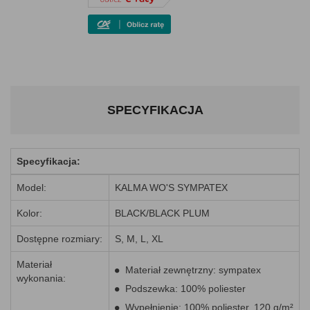
SPECYFIKACJA
Specyfikacja:
Model:
KALMA WO'S SYMPATEX
Kolor:
BLACK/BLACK PLUM
Dostępne rozmiary:
S, M, L, XL
Materiał
Materiał zewnętrzny: sympatex
wykonania:
Podszewka: 100% poliester
Wypełnienie: 100% poliester, 120 g/m²