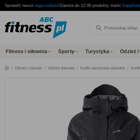
Sprawdź nasze
wyprzedaże!
Zamów do 12:00 produkty marki
Sapphir
Fitness i siłownia
Sporty
Turystyka
Odzież 
Odzież i obuwie
Odzież damska
Kurtki narciarskie damskie
Kurt