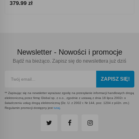
379.99 zł
Newsletter -
Nowości i promocje
Bądź na bieżąco. Zapisz się do newslettera już dziś
ZAPISZ SIĘ!
** Zapisując się na newsletter wyrażasz zgodę na przesyłanie informacji handlowych drogą
elektroniczną przez firmę Global sp. z o.o., zgodnie z ustawą z dnia 18 lipca 2002r. o
świadczeniu usług drogą elektroniczną (Dz. U. z 2002 r. Nr 144, poz. 1204 z późn. zm.)
Regulamin promocji dostępny jest
tutaj
.