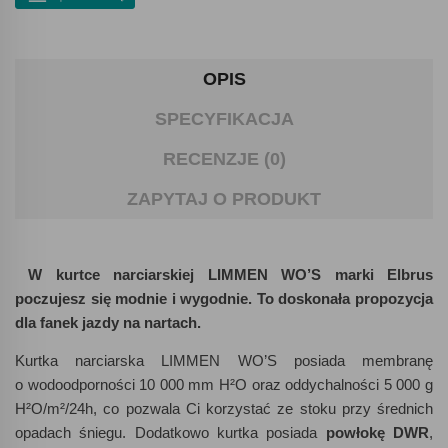
OPIS
SPECYFIKACJA
RECENZJE (0)
ZAPYTAJ O PRODUKT
W kurtce narciarskiej LIMMEN WO’S marki Elbrus
poczujesz się modnie i wygodnie. To doskonała propozycja
dla fanek jazdy na nartach.
Kurtka narciarska LIMMEN WO’S posiada membranę
o wodoodporności 10 000 mm H²O oraz oddychalności 5 000 g
H²O/m²/24h, co pozwala Ci korzystać ze stoku przy średnich
opadach śniegu. Dodatkowo kurtka posiada
powłokę DWR
,