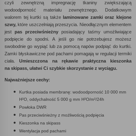
czyli zewnętrzną impregnację tkaniny zwiększającą
wodoodporność materiału zewnętrznego. Dodatkowym
walorem tej kurtki są także
laminowane zamki oraz klejone
szwy,
które uszczelniają przeszycia. Nieodłącznym elementem
jest
pas przeciwśnieżny
posiadający taśmy umożliwiające
podpięcie do spodni. A jeśli go nie potrzebujesz możesz
swobodnie go wypiąć lub za pomocą napów podpiąć do kurtki.
Zamki błyskawiczne pod pachami pomagają w regulacji termiki
ciała.
Umieszczona na rękawie praktyczna kieszonka
na skipass, ułatwi Ci szybkie skorzystanie z wyciągu.
Najważniejsze cechy:
Kurtka posiada membranę: wodoodporność 10 000 mm
H²O, oddychalność 5 000 g mm H²O/m²/24h
Powłoka DWR
Pas przeciwśnieżny z możliwością podpięcia
Kieszonka na skipass
Wentylacja pod pachami