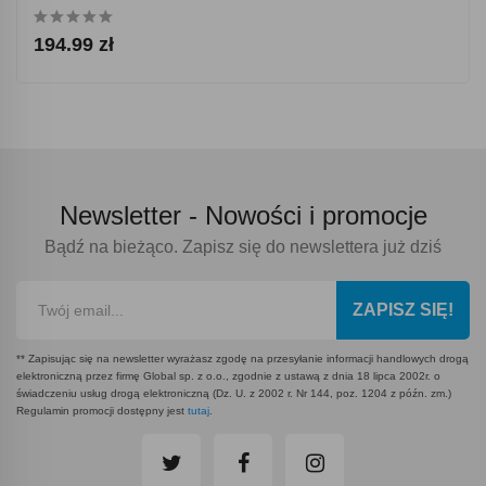
194.99 zł
Newsletter -
Nowości i promocje
Bądź na bieżąco. Zapisz się do newslettera już dziś
ZAPISZ SIĘ!
** Zapisując się na newsletter wyrażasz zgodę na przesyłanie informacji handlowych drogą
elektroniczną przez firmę Global sp. z o.o., zgodnie z ustawą z dnia 18 lipca 2002r. o
świadczeniu usług drogą elektroniczną (Dz. U. z 2002 r. Nr 144, poz. 1204 z późn. zm.)
Regulamin promocji dostępny jest
tutaj
.