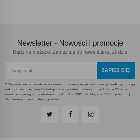
Newsletter -
Nowości i promocje
Bądź na bieżąco. Zapisz się do newslettera już dziś
ZAPISZ SIĘ!
** Zapisując się na newsletter wyrażasz zgodę na przesyłanie informacji handlowych drogą
elektroniczną przez firmę Global sp. z o.o., zgodnie z ustawą z dnia 18 lipca 2002r. o
świadczeniu usług drogą elektroniczną (Dz. U. z 2002 r. Nr 144, poz. 1204 z późn. zm.)
Regulamin promocji dostępny jest
tutaj
.