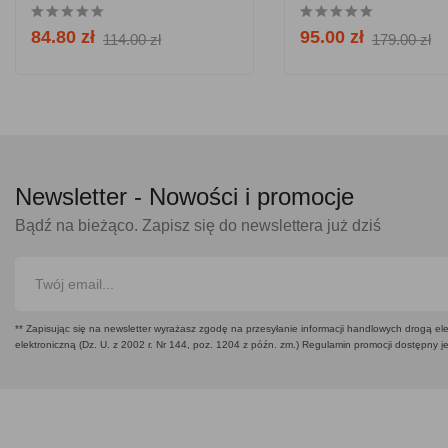
84.80 zł
95.00 zł
114.00 zł
179.00 zł
Newsletter -
Nowości i promocje
Bądź na bieżąco. Zapisz się do newslettera już dziś
** Zapisując się na newsletter wyrażasz zgodę na przesyłanie informacji handlowych drogą ele
elektroniczną (Dz. U. z 2002 r. Nr 144, poz. 1204 z późn. zm.) Regulamin promocji dostępny j