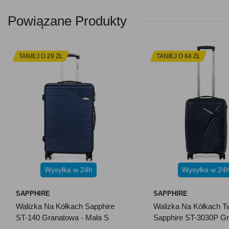
Powiązane Produkty
TANIEJ O 29 ZŁ
TANIEJ O 84 ZŁ
Wysyłka w 24h
Wysyłka w 24
SAPPHIRE
SAPPHIRE
Walizka Na Kółkach Sapphire
Walizka Na Kółkach T
ST-140 Granatowa - Mała S
Sapphire ST-3030P G
DUO
- Mała S