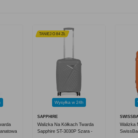
TANIEJ O 84 ZŁ
h
Wysyłka w 24h
SAPPHIRE
SWISSB
warda
Walizka Na Kółkach Twarda
Walizka 
ranatowa
Sapphire ST-3030P Szara -
SwissBag
Mała S
Pomarań