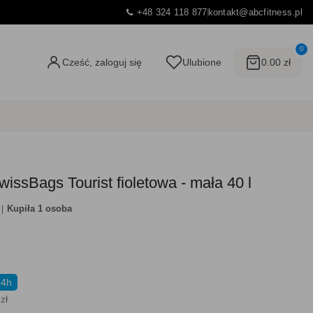
+48 324 118 877
kontakt@abcfitness.pl
0
Cześć, zaloguj się
Ulubione
0.00 zł
issBags Tourist fioletowa - mała 40 l
Kupiła 1 osoba
24h
zł