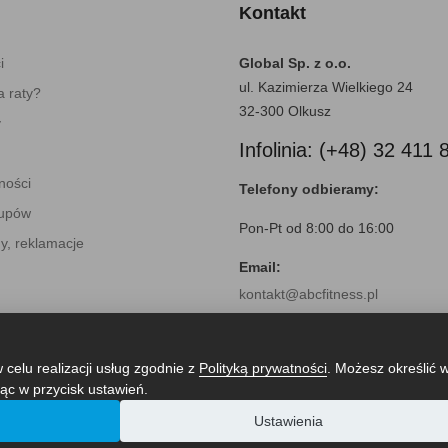
Kontakt
i
Global Sp. z o.o.
ul. Kazimierza Wielkiego 24
 raty?
32-300 Olkusz
y
Infolinia: (+48) 32 411 
ności
Telefony odbieramy:
kupów
Pon-Pt od 8:00 do 16:00
y, reklamacje
Email:
kontakt@abcfitness.pl
 celu realizacji usług zgodnie z
Polityką prywatności
. Możesz określić 
ąc w przycisk ustawień.
Ustawienia