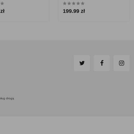
86 L
zł
199.99 zł
usług drogą