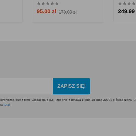
95.00 zł
249.99 
179.00 zł
ZAPISZ SIĘ!
ktroniczną przez firmę Global sp. z o.o., zgodnie z ustawą z dnia 18 lipca 2002r. o świadczeniu 
est
tutaj
.