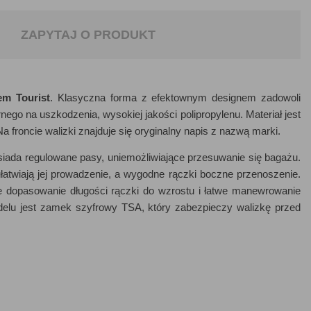
ZAPYTAJ O PRODUKT
em Tourist
. Klasyczna forma z efektownym designem zadowoli
ego na uszkodzenia, wysokiej jakości polipropylenu. Materiał jest
a froncie walizki znajduje się oryginalny napis z nazwą marki.
siada regulowane pasy, uniemożliwiające przesuwanie się bagażu.
atwiają jej prowadzenie, a wygodne rączki boczne przenoszenie.
dopasowanie długości rączki do wzrostu i łatwe manewrowanie
elu jest zamek szyfrowy TSA, który zabezpieczy walizkę przed