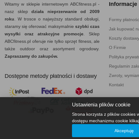
Informacje
Witamy w sklepie internetowym ABCfitness.pl -
nasz sklep
działa nieprzerwanie od 2009
roku
. W trosce o najwyższy standard obsługi,
Formy płatnośc
staramy się oferować maksymalnie
szybki czas
Jak kupować na
wysyłki oraz atrakcyjne promocje
. Sklep
Koszty dostaw
ABCfitness.pl oferuje nie tylko sprzęt fitness, ale
O Firmie
także outdoor oraz asortyment ogrodowy.
Zapraszamy do zakupów.
Polityka prywat
Regulamin za
Dostępne metody płatności i dostawy
Zwroty, wymian
Kontakt
Ustawienia plików cookie
Strona korzysta z plików cookies w
dostępu mechanizmu cookie klikaj
Akceptuję