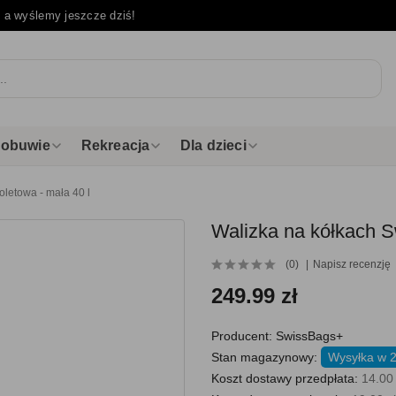
e
a wyślemy jeszcze dziś!
i obuwie
Rekreacja
Dla dzieci
oletowa - mała 40 l
Walizka na kółkach Sw
(0)
Napisz recenzję
249.99 zł
Producent:
SwissBags+
Stan magazynowy:
Wysyłka w 
Koszt dostawy przedpłata:
14.00 