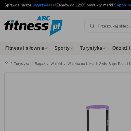
Sprawdź nasze
wyprzedaże!
Zamów do 12:00 produkty marki
Sapphir
Fitness i siłownia
Sporty
Turystyka
Odzież 
Turystyka
Bagaż
Walizki
Walizka na kółkach SwissBags Tourist fi