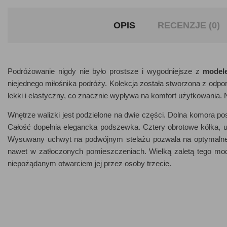
OPIS
RECENZJE (0)
Podróżowanie nigdy nie było prostsze i wygodniejsze z
model
niejednego miłośnika podróży. Kolekcja została stworzona z odporn
lekki i elastyczny, co znacznie wypływa na komfort użytkowania. N
Wnętrze walizki jest podzielone na dwie części. Dolna komora po
Całość dopełnia elegancka podszewka. Cztery obrotowe kółka, uł
Wysuwany uchwyt na podwójnym stelażu pozwala na optymalne 
nawet w zatłoczonych pomieszczeniach. Wielką zaletą tego mod
niepożądanym otwarciem jej przez osoby trzecie.