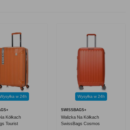
Wysyłka w 24h
Wysyłka w 24h
AGS+
SWISSBAGS+
Na Kółkach
Walizka Na Kółkach
s Tourist
SwissBags Cosmos
czowa - Mała 40 L
Pomarańczowa - Średnia 73-