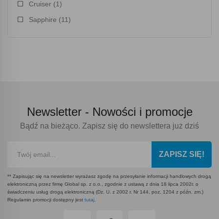
Cruiser
(1)
Sapphire
(11)
Newsletter -
Nowości i promocje
Bądź na bieżąco. Zapisz się do newslettera już dziś
ZAPISZ SIĘ!
** Zapisując się na newsletter wyrażasz zgodę na przesyłanie informacji handlowych drogą
elektroniczną przez firmę Global sp. z o.o., zgodnie z ustawą z dnia 18 lipca 2002r. o
świadczeniu usług drogą elektroniczną (Dz. U. z 2002 r. Nr 144, poz. 1204 z późn. zm.)
Regulamin promocji dostępny jest
tutaj
.