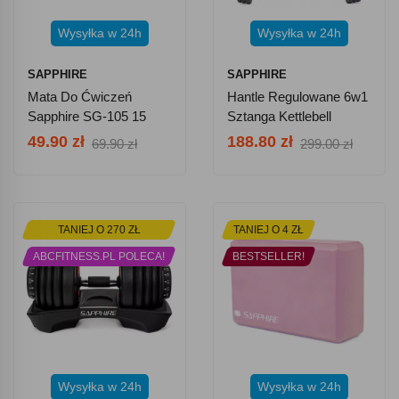
Wysyłka w 24h
Wysyłka w 24h
SAPPHIRE
SAPPHIRE
Mata Do Ćwiczeń
Hantle Regulowane 6w1
Sapphire SG-105 15
Sztanga Kettlebell
Mm Z Pokrowcem -
Sapphire SG-1120K
49.90 zł
188.80 zł
69.90 zł
299.00 zł
Fioletowa
2x20kg
TANIEJ O 270 ZŁ
TANIEJ O 4 ZŁ
ABCFITNESS.PL POLECA!
BESTSELLER!
Wysyłka w 24h
Wysyłka w 24h