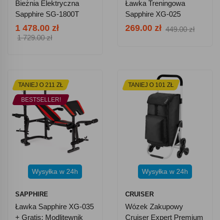
Bieżnia Elektryczna
Ławka Treningowa
Sapphire SG-1800T
Sapphire XG-025
Evox Bluetooth Aplikacje
1 478.00 zł
269.00 zł
449.00 zł
1 729.00 zł
TANIEJ O 211 ZŁ
TANIEJ O 101 ZŁ
BESTSELLER!
Wysyłka w 24h
Wysyłka w 24h
SAPPHIRE
CRUISER
Ławka Sapphire XG-035
Wózek Zakupowy
+ Gratis: Modlitewnik
Cruiser Expert Premium