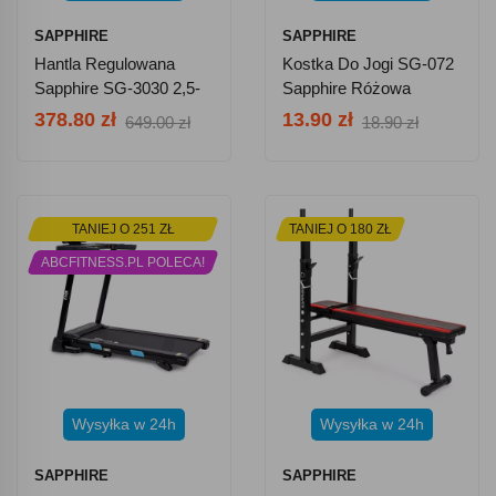
SAPPHIRE
SAPPHIRE
Hantla Regulowana
Kostka Do Jogi SG-072
Sapphire SG-3030 2,5-
Sapphire Różowa
24 Kg
378.80 zł
13.90 zł
649.00 zł
18.90 zł
TANIEJ O 251 ZŁ
TANIEJ O 180 ZŁ
ABCFITNESS.PL POLECA!
Wysyłka w 24h
Wysyłka w 24h
SAPPHIRE
SAPPHIRE