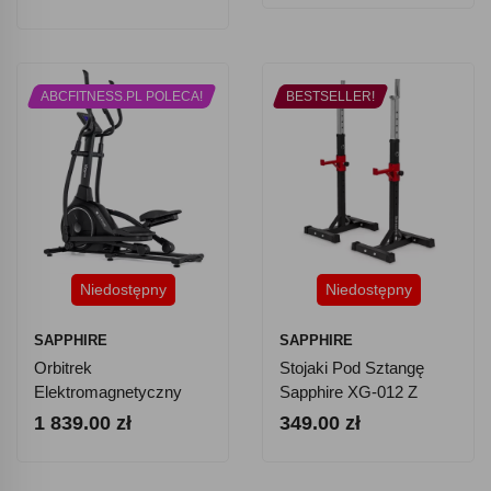
ABCFITNESS.PL POLECA!
BESTSELLER!
Niedostępny
Niedostępny
SAPPHIRE
SAPPHIRE
Orbitrek
Stojaki Pod Sztangę
Elektromagnetyczny
Sapphire XG-012 Z
Sapphire SG-650E
Asekuracją
1 839.00 zł
349.00 zł
Konax Aplikacje
Bluetooth