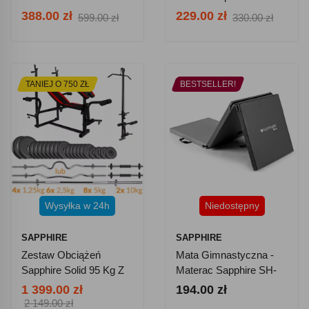
604352 - Czarny
388.00 zł
229.00 zł
599.00 zł
330.00 zł
TANIEJ O 750 ZŁ
BESTSELLER!
Wysyłka w 24h
Niedostępny
SAPPHIRE
SAPPHIRE
Zestaw Obciążeń
Mata Gimnastyczna -
Sapphire Solid 95 Kg Z
Materac Sapphire SH-
Ławką Xg500 + Gratisy:
110 - Szara
1 399.00 zł
194.00 zł
Modlitewnik I Wyciąg
2 149.00 zł