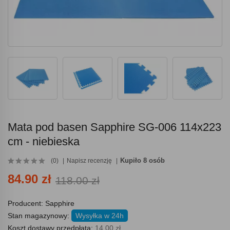
Mata pod basen Sapphire SG-006 114x223
cm - niebieska
Kupiło 8 osób
(0)
Napisz recenzję
84.90 zł
118.00 zł
Producent:
Sapphire
Stan magazynowy:
Wysyłka w 24h
Koszt dostawy przedpłata:
14.00 zł