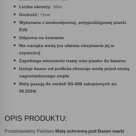
Liczba obrzeży:
16sz
Grubość: ~
1cm
Wykonana z wodoodpornej, antypoślizgowej pianki
EVA
Odporna na ścieranie
Nie nasiąka wodą (co ułatwia utrzymanie jej w
czystości)
Zapobiega wnoszeniu trawy oraz piasku do basenu
Izoluje basen od podłoża chroniąc wodę przed utratą
nagromadzonego ciepła
Maty pasują do modeli SG-006 zakupionych po
06.2024r
OPIS PRODUKTU:
Przedstawiamy Państwu
Matę ochronną pod Basen marki