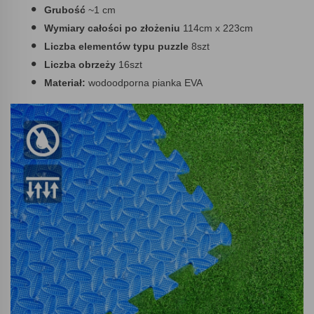
Grubość
~1 cm
Wymiary całości po złożeniu
114cm x 223cm
Liczba elementów typu puzzle
8szt
Liczba obrzeży
16szt
Materiał:
wodoodporna pianka EVA