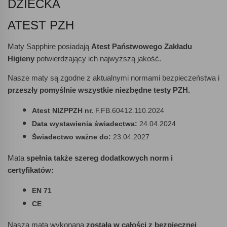
DZIECKA
ATEST PZH
Maty Sapphire posiadają
Atest Państwowego Zakładu
Higieny
potwierdzający ich najwyższą jakość.
Nasze maty są zgodne z aktualnymi normami bezpieczeństwa i
przeszły pomyślnie wszystkie niezbędne testy PZH.
Atest NIZPPZH nr.
F.FB.60412.110.2024
Data wystawienia świadectwa:
24.04.2024
Świadectwo ważne do:
23.04.2027
Mata
spełnia także szereg dodatkowych norm i
certyfikatów:
EN 71
CE
Nasza mata wykonana
została w całości z bezpiecznej