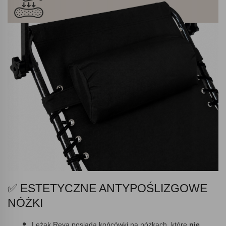
✅ ESTETYCZNE ANTYPOŚLIZGOWE
NÓŻKI
Leżak Reva posiada końcówki na nóżkach, które
nie