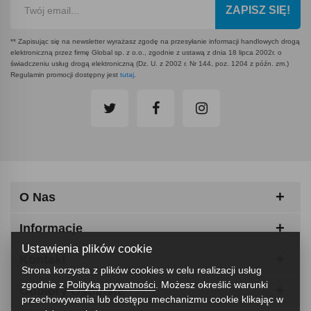
ZAPISZ SIĘ!
** Zapisując się na newsletter wyrażasz zgodę na przesyłanie informacji handlowych drogą
elektroniczną przez firmę Global sp. z o.o., zgodnie z ustawą z dnia 18 lipca 2002r. o
świadczeniu usług drogą elektroniczną (Dz. U. z 2002 r. Nr 144, poz. 1204 z późn. zm.)
Regulamin promocji dostępny jest
tutaj
.
O Nas
Informacje
Ustawienia plików cookie
Kontakt
Strona korzysta z plików cookies w celu realizacji usług
zgodnie z
Polityką prywatności
. Możesz określić warunki
Odbiory Osobiste
przechowywania lub dostępu mechanizmu cookie klikając w