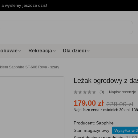
e
a wyślemy jeszcze dziś!
i obuwie
Rekreacja
Dla dzieci
kiem Sapphire ST-608 Reva - szary
Leżak ogrodowy z da
(0)
Napisz recenzję
179.00 zł
228.00 zł
Najniższa cena z ostatnich 30 dni: 138
Producent:
Sapphire
Stan magazynowy:
Wysyłka w 
Koszt dostawy przedpłata:
14.00 