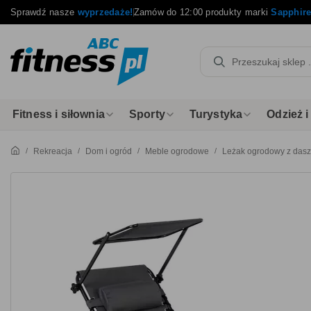
Sprawdź nasze
wyprzedaże!
Zamów do 12:00 produkty marki
Sapphir
Fitness i siłownia
Sporty
Turystyka
Odzież 
Rekreacja
Dom i ogród
Meble ogrodowe
Leżak ogrodowy z dasz