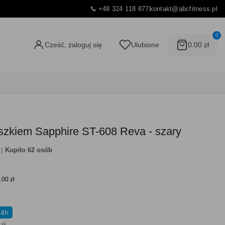
+48 324 118 877
kontakt@abcfitness.pl
0
Cześć, zaloguj się
Ulubione
0.00 zł
szkiem Sapphire ST-608 Reva - szary
Kupiło 62 osób
.00 zł
24h
zł