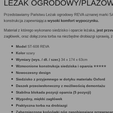
LEŻAK OGRODOWY/PLAŻOW
Przedstawiamy Państwu Leżak ogrodowy REVA uznanej marki S
konstrukcja zapewniająca
wysoki komfort wypoczynku.
Materiał z którego wykonano siedzisko i oparcie leżaka,
jest prze
zagłówek, oraz dołączona torba na niezbędne drobiazgi sprawią,
Model
ST-608 REVA
Kolor
szary
Wymiary (wys. / dł. / szer.)
34 x 174 x 63cm
Wzmocnione konstrukcja siedziska i oparcia ⭐⭐⭐⭐⭐
Nowoczesny design
Siedzisko z przyjemnego w dotyku materiału
Oxford
Daszek przeciwsłoneczny z możliwością demontażu
Stabilna blokada pozycji oparcia (5 pozycji)
Wygodny, miękki zagłówek
Praktyczna torba na drobiazgi
Zabezpieczone końcówki nóg zapobiegające przewraca