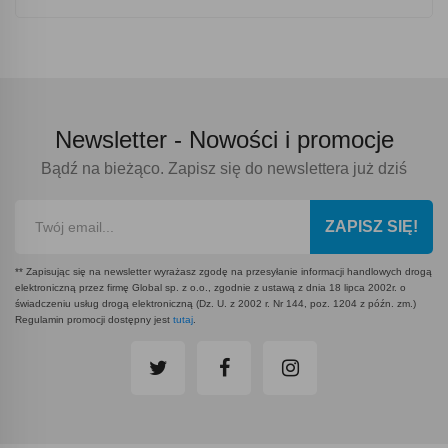
Newsletter -
Nowości i promocje
Bądź na bieżąco. Zapisz się do newslettera już dziś
ZAPISZ SIĘ!
** Zapisując się na newsletter wyrażasz zgodę na przesyłanie informacji handlowych drogą
elektroniczną przez firmę Global sp. z o.o., zgodnie z ustawą z dnia 18 lipca 2002r. o
świadczeniu usług drogą elektroniczną (Dz. U. z 2002 r. Nr 144, poz. 1204 z późn. zm.)
Regulamin promocji dostępny jest
tutaj
.