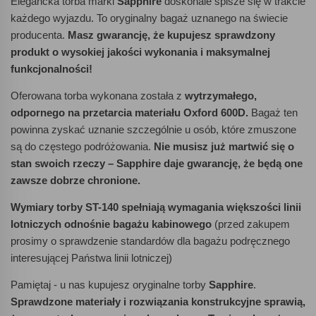
Elegancka torba marki
Sapphire
doskonale spisze się w trakcie
każdego wyjazdu. To oryginalny bagaż uznanego na świecie
producenta.
Masz gwarancję, że kupujesz sprawdzony
produkt o wysokiej jakości wykonania i maksymalnej
funkcjonalności!
Oferowana torba wykonana została z
wytrzymałego,
odpornego na przetarcia materiału Oxford 600D.
Bagaż ten
powinna zyskać uznanie szczególnie u osób, które zmuszone
są do częstego podróżowania.
Nie musisz już martwić się o
stan swoich rzeczy – Sapphire daje gwarancję, że będą one
zawsze dobrze chronione.
Wymiary torby ST-140 spełniają wymagania większości linii
lotniczych odnośnie bagażu kabinowego
(przed zakupem
prosimy o sprawdzenie standardów dla bagażu podręcznego
interesującej Państwa linii lotniczej)
Pamiętaj - u nas kupujesz oryginalne torby
Sapphire
.
Sprawdzone materiały i rozwiązania konstrukcyjne sprawią,