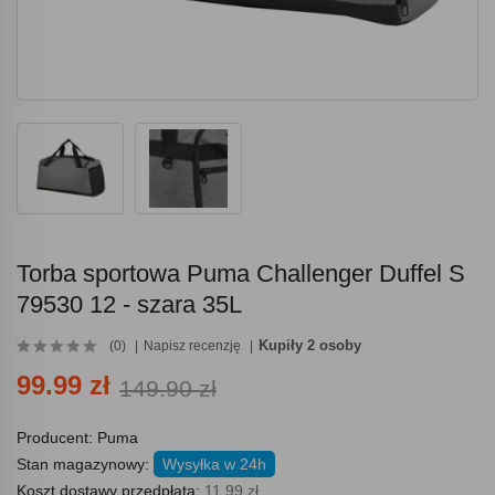
Torba sportowa Puma Challenger Duffel S
79530 12 - szara 35L
Kupiły 2 osoby
(0)
Napisz recenzję
99.99 zł
149.90 zł
Producent:
Puma
Stan magazynowy:
Wysyłka w 24h
Koszt dostawy przedpłata:
11.99 zł