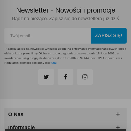
Newsletter -
Nowości i promocje
Bądź na bieżąco. Zapisz się do newslettera już dziś
ZAPISZ SIĘ!
** Zapisując się na newsletter wyrażasz zgodę na przesyłanie informacji handlowych drogą
elektroniczną przez firmę Global sp. z o.o., zgodnie z ustawą z dnia 18 lipca 2002r. o
świadczeniu usług drogą elektroniczną (Dz. U. z 2002 r. Nr 144, poz. 1204 z późn. zm.)
Regulamin promocji dostępny jest
tutaj
.
O Nas
Informacje