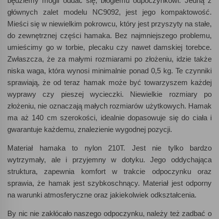
będziemy mogli oddać się, błogiemu odpoczynkowi. Jedną z
głównych zalet modelu NC9092, jest jego kompaktowość.
Mieści się w niewielkim pokrowcu, który jest przyszyty na stałe,
do zewnętrznej części hamaka. Bez najmniejszego problemu,
umieścimy go w torbie, plecaku czy nawet damskiej torebce.
Zwłaszcza, że za małymi rozmiarami po złożeniu, idzie także
niska waga, która wynosi minimalnie ponad 0,5 kg. Te czynniki
sprawiają, że od teraz hamak może być towarzyszem każdej
wyprawy czy pieszej wycieczki. Niewielkie rozmiary po
złożeniu, nie oznaczają małych rozmiarów użytkowych. Hamak
ma aż 140 cm szerokości, idealnie dopasowuje się do ciała i
gwarantuje każdemu, znalezienie wygodnej pozycji.
Materiał hamaka to nylon 210T. Jest nie tylko bardzo
wytrzymały, ale i przyjemny w dotyku. Jego oddychająca
struktura, zapewnia komfort w trakcie odpoczynku oraz
sprawia, że hamak jest szybkoschnący. Materiał jest odporny
na warunki atmosferyczne oraz jakiekolwiek odkształcenia.
By nic nie zakłócało naszego odpoczynku, należy też zadbać o