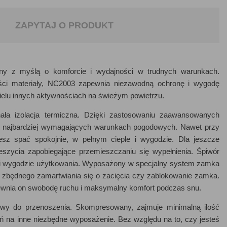
ZAPYTAJ O PRODUKT
zony z myślą o komforcie i wydajności w trudnych warunkach.
ości materiały, NC2003 zapewnia niezawodną ochronę i wygodę
elu innych aktywnościach na świeżym powietrzu.
ła izolacja termiczna. Dzięki zastosowaniu zaawansowanych
 w najbardziej wymagających warunkach pogodowych. Nawet przy
esz spać spokojnie, w pełnym cieple i wygodzie. Dla jeszcze
szycia zapobiegające przemieszczaniu się wypełnienia. Śpiwór
 i wygodzie użytkowania. Wyposażony w specjalny system zamka
ez zbędnego zamartwiania się o zacięcia czy zablokowanie zamka.
pewnia on swobodę ruchu i maksymalny komfort podczas snu.
łatwy do przenoszenia. Skompresowany, zajmuje minimalną ilość
ń na inne niezbędne wyposażenie. Bez względu na to, czy jesteś