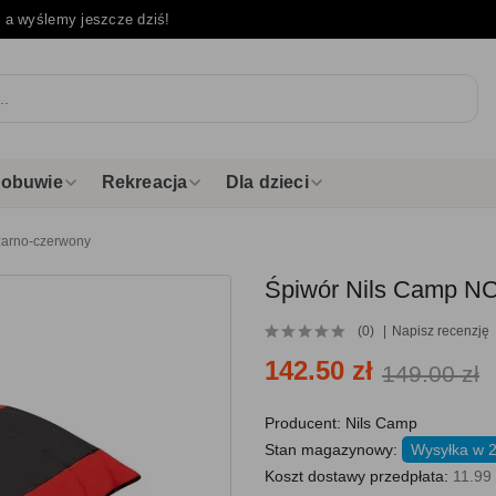
e
a wyślemy jeszcze dziś!
i obuwie
Rekreacja
Dla dzieci
zarno-czerwony
Śpiwór Nils Camp NC
(0)
Napisz recenzję
142.50 zł
149.00 zł
Producent:
Nils Camp
Stan magazynowy:
Wysyłka w 
Koszt dostawy przedpłata:
11.99 