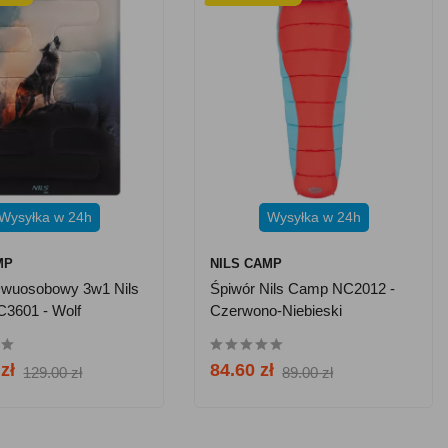
Wysyłka w 24h
Wysyłka w 24h
MP
NILS CAMP
Dwuosobowy 3w1 Nils
Śpiwór Nils Camp NC2012 -
3601 - Wolf
Czerwono-Niebieski
zł
84.60 zł
129.00 zł
89.00 zł