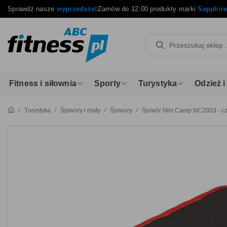
Sprawdź nasze
wyprzedaże!
Zamów do 12:00 produkty marki
Sapphir
Fitness i siłownia
Sporty
Turystyka
Odzież 
Turystyka
Śpiwory i maty
Śpiwory
Śpiwór Nils Camp NC2003 - c