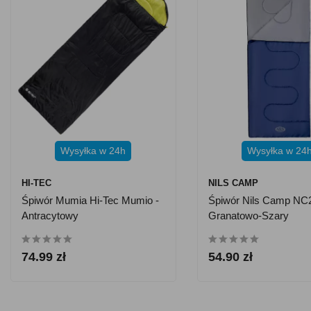
Wysyłka w 24h
Wysyłka w 24
HI-TEC
NILS CAMP
Śpiwór Mumia Hi-Tec Mumio -
Śpiwór Nils Camp NC2
Antracytowy
Granatowo-Szary
74.99 zł
54.90 zł