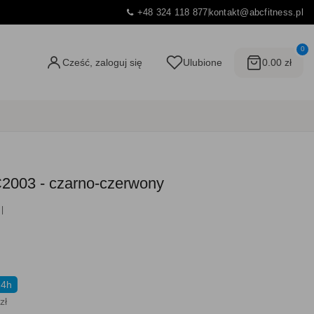
+48 324 118 877
kontakt@abcfitness.pl
0
Cześć, zaloguj się
Ulubione
0.00 zł
2003 - czarno-czerwony
24h
zł