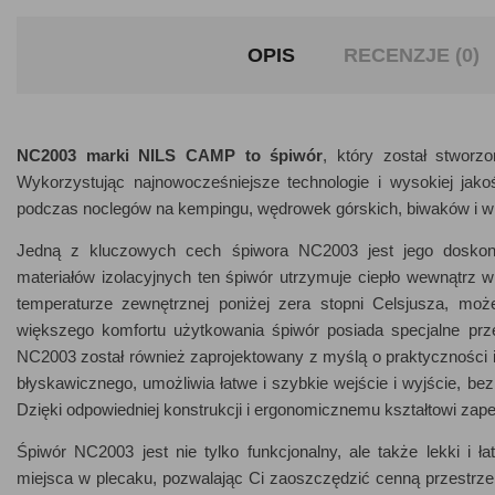
OPIS
RECENZJE (0)
NC2003 marki NILS CAMP to śpiwór
, który został stwor
Wykorzystując najnowocześniejsze technologie i wysokiej jak
podczas noclegów na kempingu, wędrowek górskich, biwaków i wi
Jedną z kluczowych cech śpiwora NC2003 jest jego doskona
materiałów izolacyjnych ten śpiwór utrzymuje ciepło wewnątrz
temperaturze zewnętrznej poniżej zera stopni Celsjusza, moż
większego komfortu użytkowania śpiwór posiada specjalne prze
NC2003 został również zaprojektowany z myślą o praktyczności
błyskawicznego, umożliwia łatwe i szybkie wejście i wyjście, b
Dzięki odpowiedniej konstrukcji i ergonomicznemu kształtowi za
Śpiwór NC2003 jest nie tylko funkcjonalny, ale także lekki i 
miejsca w plecaku, pozwalając Ci zaoszczędzić cenną przestrze