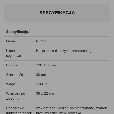
SPECYFIKACJA
Specyfikacja:
Model:
NC2003
Klasa
H - produkt do użytku amatorskiego
użytkowa:
Długość:
190 + 30 cm
Szerokość:
80 cm
Waga:
2200 g
Wymiary po
38 x 22 cm
złożeniu:
Dodatkowe
wewnętrzna kieszeń na smartphone, zamek
funkcjonalności:
błyskawiczny, rzep, powłoka