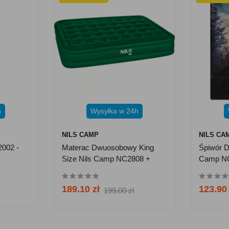
h
Wysyłka w 24h
NILS CAMP
NILS CA
002 -
Materac Dwuosobowy King
Śpiwór 
Size Nils Camp NC2808 +
Camp NC
Pompka - Zielony
189.10 zł
123.90 
199.00 zł