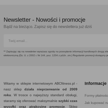
Newsletter -
Nowości i promocje
Bądź na bieżąco. Zapisz się do newslettera już dziś
** Zapisując się na newsletter wyrażasz zgodę na przesyłanie informacji handlowych drogą ele
elektroniczną (Dz. U. z 2002 r. Nr 144, poz. 1204 z późn. zm.) Regulamin promocji dostępny j
Informacje
Witamy w sklepie internetowym ABCfitness.pl -
nasz sklep
działa nieprzerwanie od 2009
roku
. W trosce o najwyższy standard obsługi,
Formy płatnośc
staramy się oferować maksymalnie
szybki czas
Jak kupować na
wysyłki oraz atrakcyjne promocje
. Sklep