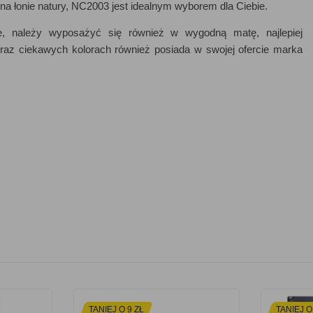
 na łonie natury, NC2003 jest idealnym wyborem dla Ciebie.
, należy wyposażyć się również w wygodną matę, najlepiej
az ciekawych kolorach również posiada w swojej ofercie marka
TANIEJ O 9 ZŁ
TANIEJ O