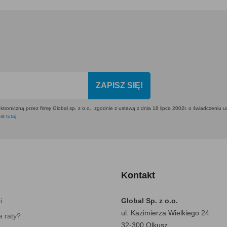
ZAPISZ SIĘ!
ktroniczną przez firmę Global sp. z o.o., zgodnie z ustawą z dnia 18 lipca 2002r. o świadczeniu 
est
tutaj
.
Kontakt
i
Global Sp. z o.o.
ul. Kazimierza Wielkiego 24
 raty?
32-300 Olkusz