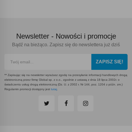
Newsletter -
Nowości i promocje
Bądź na bieżąco. Zapisz się do newslettera już dziś
ZAPISZ SIĘ!
** Zapisując się na newsletter wyrażasz zgodę na przesyłanie informacji handlowych drogą
elektroniczną przez firmę Global sp. z o.o., zgodnie z ustawą z dnia 18 lipca 2002r. o
świadczeniu usług drogą elektroniczną (Dz. U. z 2002 r. Nr 144, poz. 1204 z późn. zm.)
Regulamin promocji dostępny jest
tutaj
.