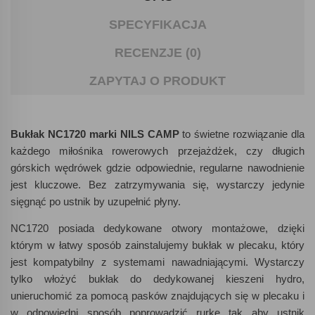
SPECYFIKACJA
RECENZJE (0)
ZAPYTAJ O PRODUKT
Bukłak NC1720 marki NILS CAMP
to świetne rozwiązanie dla
każdego miłośnika rowerowych przejażdżek, czy długich
górskich wędrówek gdzie odpowiednie, regularne nawodnienie
jest kluczowe. Bez zatrzymywania się, wystarczy jedynie
sięgnąć po ustnik by uzupełnić płyny.
NC1720 posiada dedykowane otwory montażowe, dzięki
którym w łatwy sposób zainstalujemy bukłak w plecaku, który
jest kompatybilny z systemami nawadniającymi. Wystarczy
tylko włożyć bukłak do dedykowanej kieszeni hydro,
unieruchomić za pomocą pasków znajdujących się w plecaku i
w odpowiedni sposób poprowadzić rurkę tak aby ustnik