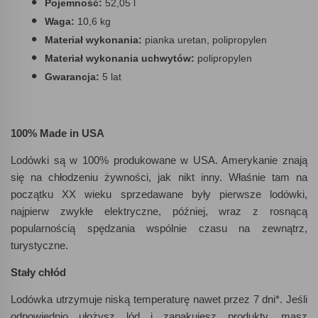
Pojemność:
52,05 l
Waga:
10,6 kg
Materiał wykonania:
pianka uretan, polipropylen
Materiał wykonania uchwytów:
polipropylen
Gwarancja:
5 lat
100% Made in USA
Lodówki są w 100% produkowane w USA. Amerykanie znają
się na chłodzeniu żywności, jak nikt inny. Właśnie tam na
początku XX wieku sprzedawane były pierwsze lodówki,
najpierw zwykłe elektryczne, później, wraz z rosnącą
popularnością spędzania wspólnie czasu na zewnątrz,
turystyczne.
Stały chłód
Lodówka utrzymuje niską temperaturę nawet przez 7 dni*. Jeśli
odpowiednio ułożysz lód i zapakujesz produkty, masz