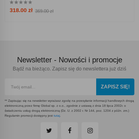
318.00 zł
369.00 zł
Newsletter -
Nowości i promocje
Bądź na bieżąco. Zapisz się do newslettera już dziś
ZAPISZ SIĘ!
** Zapisując się na newsletter wyrażasz zgodę na przesyłanie informacji handlowych drogą
elektroniczną przez firmę Global sp. z o.o., zgodnie z ustawą z dnia 18 lipca 2002r. o
świadczeniu usług drogą elektroniczną (Dz. U. z 2002 r. Nr 144, poz. 1204 z późn. zm.)
Regulamin promocji dostępny jest
tutaj
.