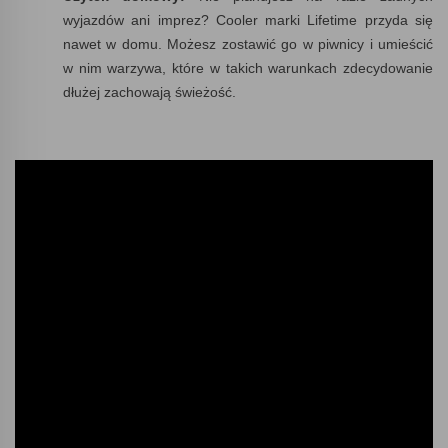
wyjazdów ani imprez? Cooler marki Lifetime przyda się
nawet w domu. Możesz zostawić go w piwnicy i umieścić
w nim warzywa, które w takich warunkach zdecydowanie
dłużej zachowają świeżość.