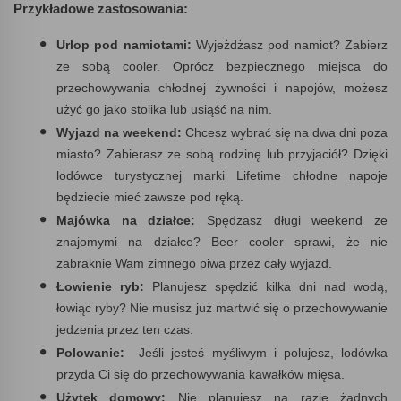
Przykładowe zastosowania:
Urlop pod namiotami:
Wyjeżdżasz pod namiot? Zabierz
ze sobą cooler. Oprócz bezpiecznego miejsca do
przechowywania chłodnej żywności i napojów, możesz
użyć go jako stolika lub usiąść na nim.
Wyjazd na weekend:
Chcesz wybrać się na dwa dni poza
miasto? Zabierasz ze sobą rodzinę lub przyjaciół? Dzięki
lodówce turystycznej marki Lifetime chłodne napoje
będziecie mieć zawsze pod ręką.
Majówka na działce:
Spędzasz długi weekend ze
znajomymi na działce? Beer cooler sprawi, że nie
zabraknie Wam zimnego piwa przez cały wyjazd.
Łowienie ryb:
Planujesz spędzić kilka dni nad wodą,
łowiąc ryby? Nie musisz już martwić się o przechowywanie
jedzenia przez ten czas.
Polowanie:
Jeśli jesteś myśliwym i polujesz, lodówka
przyda Ci się do przechowywania kawałków mięsa.
Użytek domowy:
Nie planujesz na razie żadnych