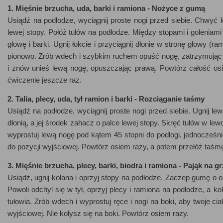
1. Mięśnie brzucha, uda, barki i ramiona - Nożyce z gumą
Usiądź na podłodze, wyciągnij proste nogi przed siebie. Chwyć
lewej stopy. Połóż tułów na podłodze. Między stopami i goleniami
głowę i barki. Ugnij łokcie i przyciągnij dłonie w stronę głowy
pionowo. Zrób wdech i szybkim ruchem opuść nogę, zatrzymując 
i znów unieś lewą nogę, opuszczając prawą. Powtórz całość os
ćwiczenie jeszcze raz.
2. Talia, plecy, uda, tył ramion i barki - Rozciąganie taśmy
Usiądź na podłodze, wyciągnij proste nogi przed siebie. Ugnij l
dłonią, a jej środek zahacz o palce lewej stopy. Skręć tułów w lewo
wyprostuj lewą nogę pod kątem 45 stopni do podłogi, jednocześnie
do pozycji wyjściowej. Powtórz osiem razy, a potem przełóż taśm
3. Mięśnie brzucha, plecy, barki, biodra i ramiona - Pająk na gr
Usiądź, ugnij kolana i oprzyj stopy na podłodze. Zaczep gumę o o
Powoli odchyl się w tył, oprzyj plecy i ramiona na podłodze, a kol
tułowia. Zrób wdech i wyprostuj ręce i nogi na boki, aby twoje cia
wyjściowej. Nie kołysz się na boki. Powtórz osiem razy.