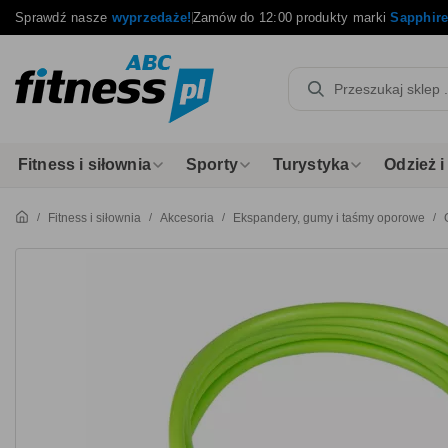
Sprawdź nasze
wyprzedaże!
Zamów do 12:00 produkty marki
Sapphir
Fitness i siłownia
Sporty
Turystyka
Odzież 
Fitness i siłownia
Akcesoria
Ekspandery, gumy i taśmy oporowe