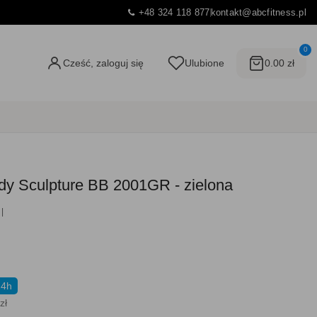
+48 324 118 877
kontakt@abcfitness.pl
0
Cześć, zaloguj się
Ulubione
0.00 zł
y Sculpture BB 2001GR - zielona
24h
zł