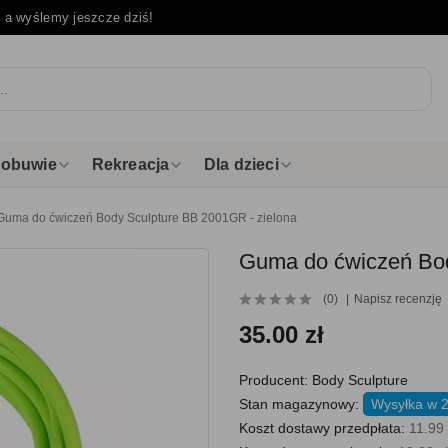
e
a wyślemy jeszcze dziś!
i obuwie
Rekreacja
Dla dzieci
Guma do ćwiczeń Body Sculpture BB 2001GR - zielona
Guma do ćwiczeń Bod
(0)
Napisz recenzję
35.00 zł
Producent:
Body Sculpture
Stan magazynowy:
Wysyłka w 
Koszt dostawy przedpłata:
11.99 