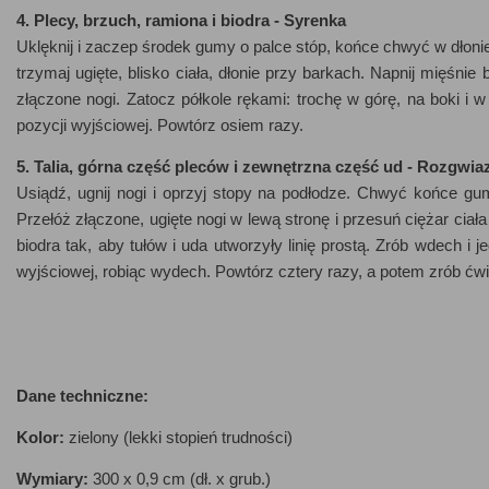
4. Plecy, brzuch, ramiona i biodra - Syrenka
Uklęknij i zaczep środek gumy o palce stóp, końce chwyć w dłonie
trzymaj ugięte, blisko ciała, dłonie przy barkach. Napnij mięśnie
złączone nogi. Zatocz półkole rękami: trochę w górę, na boki i w
pozycji wyjściowej. Powtórz osiem razy.
5. Talia, górna część pleców i zewnętrzna część ud - Rozgwia
Usiądź, ugnij nogi i oprzyj stopy na podłodze. Chwyć końce gu
Przełóż złączone, ugięte nogi w lewą stronę i przesuń ciężar ciała
biodra tak, aby tułów i uda utworzyły linię prostą. Zrób wdech i 
wyjściowej, robiąc wydech. Powtórz cztery razy, a potem zrób ćw
Dane techniczne:
Kolor:
zielony (lekki stopień trudności)
Wymiary:
300 x 0,9 cm (dł. x grub.)