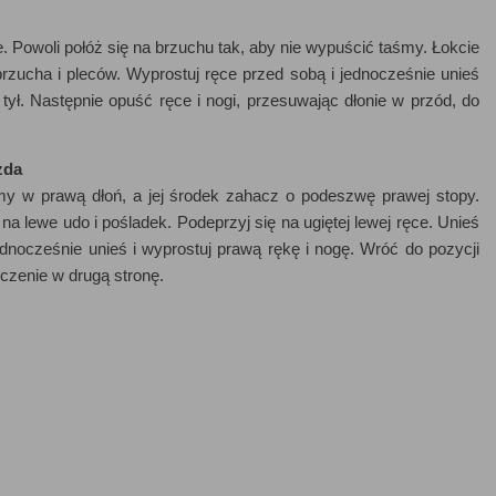
. Powoli połóż się na brzuchu tak, aby nie wypuścić taśmy. Łokcie
 brzucha i pleców. Wyprostuj ręce przed sobą i jednocześnie unieś
 tył. Następnie opuść ręce i nogi, przesuwając dłonie w przód, do
zda
my w prawą dłoń, a jej środek zahacz o podeszwę prawej stopy.
 na lewe udo i pośladek. Podeprzyj się na ugiętej lewej ręce. Unieś
jednocześnie unieś i wyprostuj prawą rękę i nogę. Wróć do pozycji
iczenie w drugą stronę.