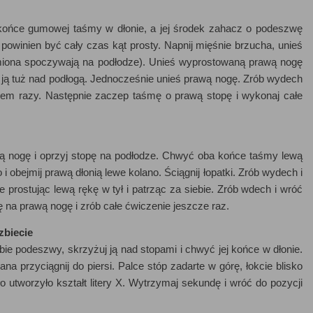
 końce gumowej taśmy w dłonie, a jej środek zahacz o podeszwę
 powinien być cały czas kąt prosty. Napnij mięśnie brzucha, unieś
 (ramiona spoczywają na podłodze). Unieś wyprostowaną prawą nogę
ją tuż nad podłogą. Jednocześnie unieś prawą nogę. Zrób wydech
iem razy. Następnie zaczep taśmę o prawą stopę i wykonaj całe
ewą nogę i oprzyj stopę na podłodze. Chwyć oba końce taśmy lewą
 i obejmij prawą dłonią lewe kolano. Ściągnij łopatki. Zrób wydech i
 prostując lewą rękę w tył i patrząc za siebie. Zrób wdech i wróć
ę na prawą nogę i zrób całe ćwiczenie jeszcze raz.
zbiecie
bie podeszwy, skrzyżuj ją nad stopami i chwyć jej końce w dłonie.
ana przyciągnij do piersi. Palce stóp zadarte w górę, łokcie blisko
ło utworzyło kształt litery X. Wytrzymaj sekundę i wróć do pozycji