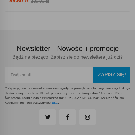
89.80 zł
139.90 zł
Newsletter -
Nowości i promocje
Bądź na bieżąco. Zapisz się do newslettera już dziś
ZAPISZ SIĘ!
** Zapisując się na newsletter wyrażasz zgodę na przesyłanie informacji handlowych drogą
elektroniczną przez firmę Global sp. z o.o., zgodnie z ustawą z dnia 18 lipca 2002r. o
świadczeniu usług drogą elektroniczną (Dz. U. z 2002 r. Nr 144, poz. 1204 z późn. zm.)
Regulamin promocji dostępny jest
tutaj
.