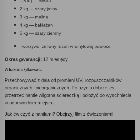
1,5 kg — oliwka
2 kg — szary jasny
3 kg — malina
4 kg — bakłażan
5 kg — szary ciemny
Tworzywo: żeliwny rdzeń w winylowej powłoce
Okres gwarancji:
12 miesięcy
W trakcie użytkowania
Przechowywać z dala od promieni UV, rozpuszczalników
organicznych i nieorganicznych. Po użyciu dobrze jest
przetrzeć hantle wilgotną ściereczką i odłożyć do wyschnięcia
w odpowiednim miejscu.
Jak ćwiczyć z hantlami? Obejrzyj film z ćwiczeniami!