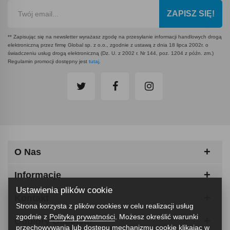
ZAPISZ SIĘ!
** Zapisując się na newsletter wyrażasz zgodę na przesyłanie informacji handlowych drogą
elektroniczną przez firmę Global sp. z o.o., zgodnie z ustawą z dnia 18 lipca 2002r. o
świadczeniu usług drogą elektroniczną (Dz. U. z 2002 r. Nr 144, poz. 1204 z późn. zm.)
Regulamin promocji dostępny jest
tutaj
.
O Nas
Informacje
Ustawienia plików cookie
Kontakt
Strona korzysta z plików cookies w celu realizacji usług
zgodnie z
Polityką prywatności
. Możesz określić warunki
Odbiory Osobiste
przechowywania lub dostępu mechanizmu cookie klikając w