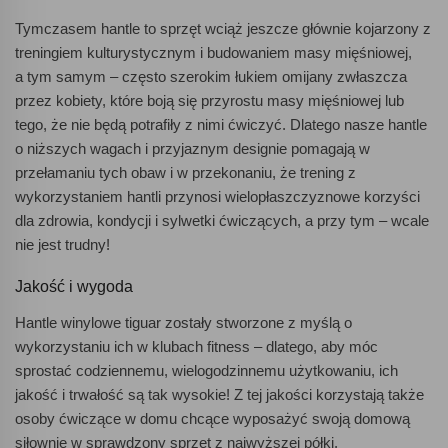
Tymczasem hantle to sprzęt wciąż jeszcze głównie kojarzony z
treningiem kulturystycznym i budowaniem masy mięśniowej,
a tym samym – często szerokim łukiem omijany zwłaszcza
przez kobiety, które boją się przyrostu masy mięśniowej lub
tego, że nie będą potrafiły z nimi ćwiczyć. Dlatego nasze hantle
o niższych wagach i przyjaznym designie pomagają w
przełamaniu tych obaw i w przekonaniu, że trening z
wykorzystaniem hantli przynosi wielopłaszczyznowe korzyści
dla zdrowia, kondycji i sylwetki ćwiczących, a przy tym – wcale
nie jest trudny!
Jakość i wygoda
Hantle winylowe tiguar zostały stworzone z myślą o
wykorzystaniu ich w klubach fitness – dlatego, aby móc
sprostać codziennemu, wielogodzinnemu użytkowaniu, ich
jakość i trwałość są tak wysokie! Z tej jakości korzystają także
osoby ćwiczące w domu chcące wyposażyć swoją domową
siłownię w sprawdzony sprzęt z najwyższej półki.