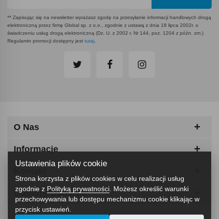
** Zapisując się na newsletter wyrażasz zgodę na przesyłanie informacji handlowych drogą
elektroniczną przez firmę Global sp. z o.o., zgodnie z ustawą z dnia 18 lipca 2002r. o
świadczeniu usług drogą elektroniczną (Dz. U. z 2002 r. Nr 144, poz. 1204 z późn. zm.)
Regulamin promocji dostępny jest
tutaj
.
O Nas
Informacje
Ustawienia plików cookie
Kontakt
Strona korzysta z plików cookies w celu realizacji usług
zgodnie z
Polityką prywatności
. Możesz określić warunki
Odbiory Osobiste
przechowywania lub dostępu mechanizmu cookie klikając w
przycisk ustawień.