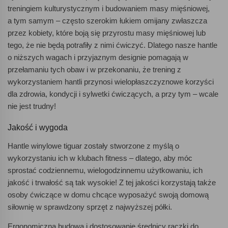
treningiem kulturystycznym i budowaniem masy mięśniowej,
a tym samym – często szerokim łukiem omijany zwłaszcza
przez kobiety, które boją się przyrostu masy mięśniowej lub
tego, że nie będą potrafiły z nimi ćwiczyć. Dlatego nasze hantle
o niższych wagach i przyjaznym designie pomagają w
przełamaniu tych obaw i w przekonaniu, że trening z
wykorzystaniem hantli przynosi wielopłaszczyznowe korzyści
dla zdrowia, kondycji i sylwetki ćwiczących, a przy tym – wcale
nie jest trudny!
Jakość i wygoda
Hantle winylowe tiguar zostały stworzone z myślą o
wykorzystaniu ich w klubach fitness – dlatego, aby móc
sprostać codziennemu, wielogodzinnemu użytkowaniu, ich
jakość i trwałość są tak wysokie! Z tej jakości korzystają także
osoby ćwiczące w domu chcące wyposażyć swoją domową
siłownię w sprawdzony sprzęt z najwyższej półki.
Ergonomiczna budowa i dostosowanie średnicy rączki do