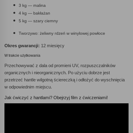
3 kg — malina
4 kg — bakłażan
5 kg — szary ciemny
Tworzywo: żeliwny rdzeń w winylowej powłoce
Okres gwarancji:
12 miesięcy
W trakcie użytkowania
Przechowywać z dala od promieni UV, rozpuszczalników
organicznych i nieorganicznych. Po użyciu dobrze jest
przetrzeć hantle wilgotną ściereczką i odłożyć do wyschnięcia
w odpowiednim miejscu.
Jak ćwiczyć z hantlami? Obejrzyj film z ćwiczeniami!