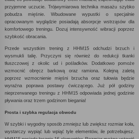
przyjemne uczucie. Trójwymiarowa technika masażu szybko
pobudza mięśnie. Wbudowane wypustki o specjalnie
opracowanym wyglądzie posiadają absorpcje wstrząsów dla
komfortowego treningu. Dozuj intensywność wibracji poprzez
szybkość obracania.
Przede wszystkim trening z HHM15 odchudzi brzuch i
wysmukli talię. Przyczyni się również do redukcji tkanki
tłuszczowej z okolic ud i pośladków. Dodatkowo pomoże
wzmocnić obręcz barkową oraz ramiona. Kolejną zaletą
poprzez wzmocnienie mięśni brzucha oraz tułowia będzie
wyraźna poprawa postawy ćwiczącego. Już pół godziny
nieprzerwanego treningu z HHM15 odpowiada jednej godzinie
pływania oraz trzem godzinom biegania!
Prosta i szybka regulacja obwodu
W szybki i wygodny sposób zmniejsz lub zwiększ rozmiar koła,
wystarczy wypiąć lub wpiąć tyle elementów, ile potrzebujesz.
HHM15 posiada łącznie 16 elementów. Rozmiar można ustawić