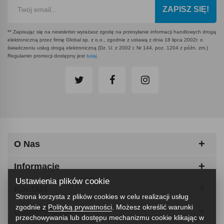
ZAPISZ SIĘ!
** Zapisując się na newsletter wyrażasz zgodę na przesyłanie informacji handlowych drogą
elektroniczną przez firmę Global sp. z o.o., zgodnie z ustawą z dnia 18 lipca 2002r. o
świadczeniu usług drogą elektroniczną (Dz. U. z 2002 r. Nr 144, poz. 1204 z późn. zm.)
Regulamin promocji dostępny jest
tutaj
.
O Nas
Informacje
Ustawienia plików cookie
Kontakt
Strona korzysta z plików cookies w celu realizacji usług
zgodnie z
Polityką prywatności
. Możesz określić warunki
Odbiory Osobiste
przechowywania lub dostępu mechanizmu cookie klikając w