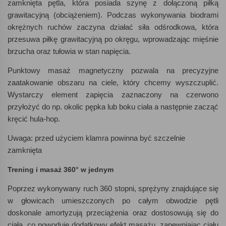
zamknięta pętla, która posiada szynę z dołączoną piłką
grawitacyjną (obciążeniem). Podczas wykonywania biodrami
okrężnych ruchów zaczyna działać siła odśrodkowa, która
przesuwa piłkę grawitacyjną po okręgu, wprowadzając mięśnie
brzucha oraz tułowia w stan napięcia.
Punktowy masaż magnetyczny pozwala na precyzyjne
zaatakowanie obszaru na ciele, który chcemy wyszczuplić.
Wystarczy element zapięcia zaznaczony na czerwono
przyłożyć do np. okolic pępka lub boku ciała a następnie zacząć
kręcić hula-hop.
Uwaga: przed użyciem klamra powinna być szczelnie
zamknięta
Trening i masaż 360° w jednym
Poprzez wykonywany ruch 360 stopni, sprężyny znajdujące się
w głowicach umieszczonych po całym obwodzie pętli
doskonale amortyzują przeciążenia oraz dostosowują się do
ciała, co powoduje dodatkowy efekt masażu, zapewniając ciału