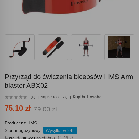
Przyrząd do ćwiczenia bicepsów HMS Arm
blaster ABX02
Kupiła 1 osoba
(0)
Napisz recenzję
75.10 zł
79.00 zł
Producent:
HMS
Stan magazynowy:
Wysyłka w 24h
Koszt dostawy przedpłata:
11.99 zł