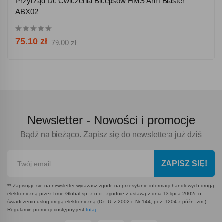
Przyrząd Do Ćwiczenia Bicepsów HMS Arm Blaster
ABX02
75.10 zł
79.00 zł
Newsletter -
Nowości i promocje
Bądź na bieżąco. Zapisz się do newslettera już dziś
ZAPISZ SIĘ!
** Zapisując się na newsletter wyrażasz zgodę na przesyłanie informacji handlowych drogą
elektroniczną przez firmę Global sp. z o.o., zgodnie z ustawą z dnia 18 lipca 2002r. o
świadczeniu usług drogą elektroniczną (Dz. U. z 2002 r. Nr 144, poz. 1204 z późn. zm.)
Regulamin promocji dostępny jest
tutaj
.