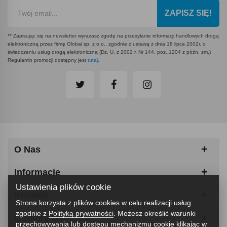
ZAPISZ SIĘ!
** Zapisując się na newsletter wyrażasz zgodę na przesyłanie informacji handlowych drogą
elektroniczną przez firmę Global sp. z o.o., zgodnie z ustawą z dnia 18 lipca 2002r. o
świadczeniu usług drogą elektroniczną (Dz. U. z 2002 r. Nr 144, poz. 1204 z późn. zm.)
Regulamin promocji dostępny jest
tutaj
.
O Nas
Informacje
Ustawienia plików cookie
Kontakt
Strona korzysta z plików cookies w celu realizacji usług
zgodnie z
Polityką prywatności
. Możesz określić warunki
Odbiory Osobiste
przechowywania lub dostępu mechanizmu cookie klikając w