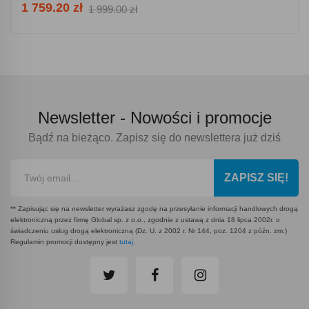
1 759.20 zł
1 999.00 zł
Newsletter -
Nowości i promocje
Bądź na bieżąco. Zapisz się do newslettera już dziś
ZAPISZ SIĘ!
** Zapisując się na newsletter wyrażasz zgodę na przesyłanie informacji handlowych drogą
elektroniczną przez firmę Global sp. z o.o., zgodnie z ustawą z dnia 18 lipca 2002r. o
świadczeniu usług drogą elektroniczną (Dz. U. z 2002 r. Nr 144, poz. 1204 z późn. zm.)
Regulamin promocji dostępny jest
tutaj
.