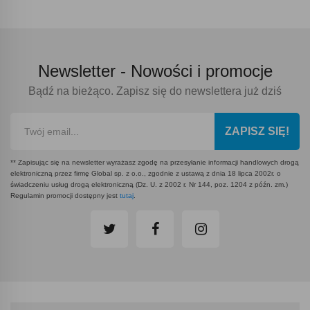
Newsletter -
Nowości i promocje
Bądź na bieżąco. Zapisz się do newslettera już dziś
ZAPISZ SIĘ!
** Zapisując się na newsletter wyrażasz zgodę na przesyłanie informacji handlowych drogą
elektroniczną przez firmę Global sp. z o.o., zgodnie z ustawą z dnia 18 lipca 2002r. o
świadczeniu usług drogą elektroniczną (Dz. U. z 2002 r. Nr 144, poz. 1204 z późn. zm.)
Regulamin promocji dostępny jest
tutaj
.