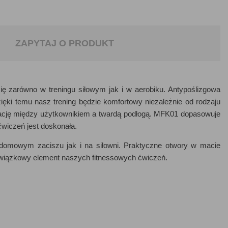
ZAPYTAJ O PRODUKT
ię zarówno w treningu siłowym jak i w aerobiku. Antypoślizgowa
ki temu nasz trening będzie komfortowy niezależnie od rodzaju
zację między użytkownikiem a twardą podłogą. MFK01 dopasowuje
ćwiczeń jest doskonała.
domowym zaciszu jak i na siłowni. Praktyczne otwory w macie
owiązkowy element naszych fitnessowych ćwiczeń.