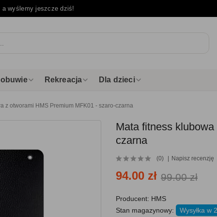
e
a wyślemy jeszcze dziś!
i obuwie
Rekreacja
Dla dzieci
owa z otworami HMS Premium MFK01 - szaro-czarna
Mata fitness klubow
czarna
(0)
Napisz recenzję
94.00 zł
99.00 zł
Producent:
HMS
Stan magazynowy:
Wysyłka w 