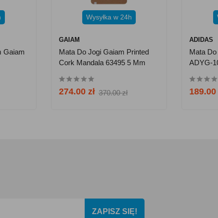
h
Wysyłka w 24h
GAIAM
ADIDAS
m Gaiam
Mata Do Jogi Gaiam Printed
Mata Do 
Cork Mandala 63495 5 Mm
ADYG-10
274.00 zł
189.00 
370.00 zł
ZAPISZ SIĘ!