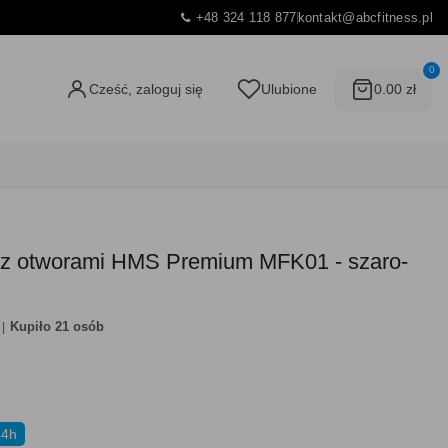
+48 324 118 877
kontakt@abcfitness.pl
0
Cześć, zaloguj się
Ulubione
0.00 zł
a z otworami HMS Premium MFK01 - szaro-
Kupiło 21 osób
24h