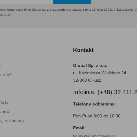
ktroniczną przez firmę Global sp. z o.o., zgodnie z ustawą z dnia 18 lipca 2002r. o świadczeniu 
est
tutaj
.
Kontakt
i
Global Sp. z o.o.
ul. Kazimierza Wielkiego 24
 raty?
32-300 Olkusz
y
Infolinia: (+48) 32 411 
ności
Telefony odbieramy:
kupów
Pon-Pt od 8:00 do 16:00
y, reklamacje
Email:
kontakt@abcfitness.pl