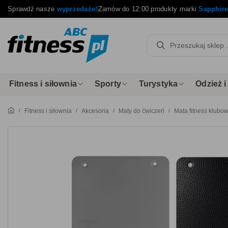
Sprawdź nasze
wyprzedaże!
Zamów do 12:00 produkty marki
Sapphir
Fitness i siłownia
Sporty
Turystyka
Odzież 
Fitness i siłownia
Akcesoria
Maty do ćwiczeń
Mata fitness klub