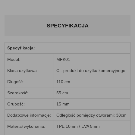
SPECYFIKACJA
Specyfikacja:
Model:
MFK01
Klasa użytkowa:
C - produkt do użytku komercyjnego
Długość:
110 cm
Szerokość:
55 cm
Grubość:
15 mm
Dodatkowe informacje:
Odległość pomiędzy otworami: 38cm
Materiał wykonania:
TPE 10mm / EVA 5mm