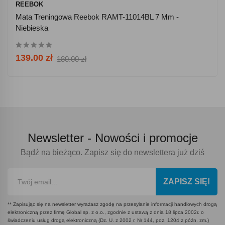
REEBOK
Mata Treningowa Reebok RAMT-11014BL 7 Mm -
Niebieska
139.00 zł
180.00 zł
Newsletter -
Nowości i promocje
Bądź na bieżąco. Zapisz się do newslettera już dziś
ZAPISZ SIĘ!
** Zapisując się na newsletter wyrażasz zgodę na przesyłanie informacji handlowych drogą
elektroniczną przez firmę Global sp. z o.o., zgodnie z ustawą z dnia 18 lipca 2002r. o
świadczeniu usług drogą elektroniczną (Dz. U. z 2002 r. Nr 144, poz. 1204 z późn. zm.)