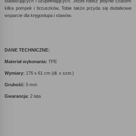
stabilizujących i uzupełniających. Jeżeli robisz jedynie czasem
kilka pompek i brzuszków, Tobie także przyda się dodatkowe
wsparcie dla kręgosłupa i stawów.
DANE TECHNICZNE:
Materiał wykonania:
TPE
Wymiary:
176 x 61 cm (dł. x szer.)
Grubość:
5 mm
Gwarancja:
2 lata