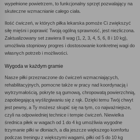
wypełnione powietrzem, to funkcjonalny sprzęt pozwalający na
skuteczne wzmacnianie całego ciała.
Ilość ćwiczeń, w których piłka lekarska pomoże Ci zwiększyć
siłę mięśni i poprawić Twoją ogólną sprawność, jest niezliczona.
Zaktualizowany set zawiera 8 wag (1, 2, 3, 4, 5, 6, 8 i 10 kg),
umożliwia stopniowy progres i dostosowanie konkretnej wagi do
własnych potrzeb i możliwości.
Wygoda w każdym gramie
Nasze piłki przeznaczone do ćwiczeń wzmacniających,
rehabilitacyjnych, pomocne także w pracy nad koordynacją i
wytrzymałością, pokryte są gumową, chropowatą powierzchnią,
zapobiegającą wyślizgiwaniu się z rąk. Dzięki temu Twój chwyt
jest pewny, a Ty możesz skupić się na tym, co najważniejsze,
czyli na odpowiedniej technice i tempie ćwiczeń. Niewielka
średnica piłek w wagach od 1 do 4 kg umożliwia wygodne
trzymanie piłki w dłoniach, a dla jeszcze większego komfortu
podczas treningu z większymi wagami, piłki od 5 do 10 kg