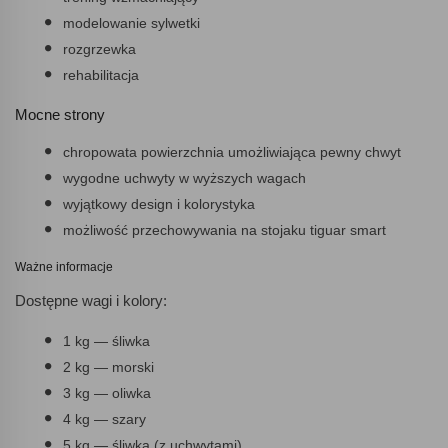
modelowanie sylwetki
rozgrzewka
rehabilitacja
Mocne strony
chropowata powierzchnia umożliwiająca pewny chwyt
wygodne uchwyty w wyższych wagach
wyjątkowy design i kolorystyka
możliwość przechowywania na stojaku tiguar smart
Ważne informacje
Dostępne wagi i kolory:
1 kg — śliwka
2 kg — morski
3 kg — oliwka
4 kg — szary
5 kg — śliwka (z uchwytami)