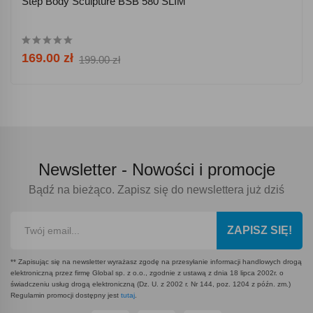
Step Body Sculpture BSB 580 SLIM
169.00 zł
199.00 zł
Newsletter -
Nowości i promocje
Bądź na bieżąco. Zapisz się do newslettera już dziś
ZAPISZ SIĘ!
** Zapisując się na newsletter wyrażasz zgodę na przesyłanie informacji handlowych drogą
elektroniczną przez firmę Global sp. z o.o., zgodnie z ustawą z dnia 18 lipca 2002r. o
świadczeniu usług drogą elektroniczną (Dz. U. z 2002 r. Nr 144, poz. 1204 z późn. zm.)
Regulamin promocji dostępny jest
tutaj
.