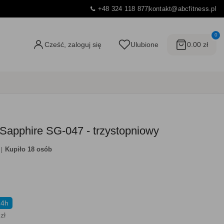
+48 324 118 877
kontakt@abcfitness.pl
0
Cześć, zaloguj się
Ulubione
0.00 zł
c Sapphire SG-047 - trzystopniowy
Kupiło 18 osób
24h
zł