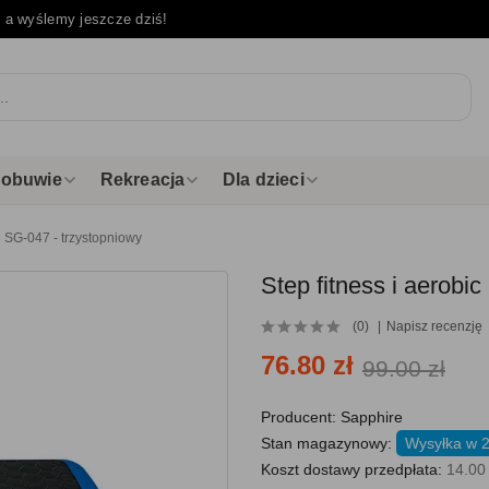
e
a wyślemy jeszcze dziś!
i obuwie
Rekreacja
Dla dzieci
e SG-047 - trzystopniowy
Step fitness i aerobi
(0)
Napisz recenzję
76.80 zł
99.00 zł
Producent:
Sapphire
Stan magazynowy:
Wysyłka w 
Koszt dostawy przedpłata:
14.00 