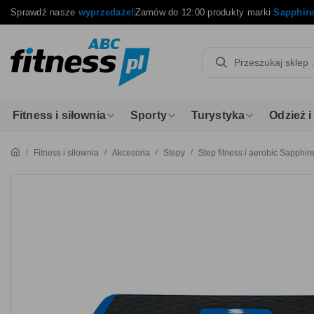
Sprawdź nasze
wyprzedaże!
Zamów do 12:00 produkty marki
Sapphir
Fitness i siłownia
Sporty
Turystyka
Odzież 
Fitness i siłownia
Akcesoria
Stepy
Step fitness i aerobic Sapphir